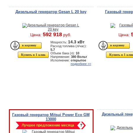
Дизельный генератор Gesan L 20 key
Газовый гене
592 918
Цена:
руб.
Цена:
14.3 кВт
Мощность:
Расход топлива (л/час):
5.7
Объем бака (л):
10
Купить в 1 клик
Купить в 1 кли
Напряжение:
380 Вольт
Исполнение:
открытое
подробнее >>
Дизельный гене
Газовый генератор Mitsui Power Eco GM
13000
Лучшее предложение месяца
?