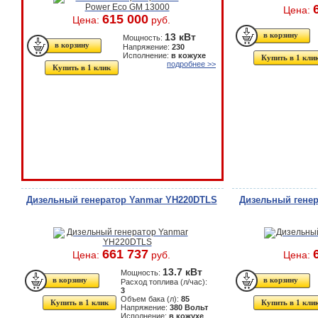
Цена:
615 000
Цена:
руб.
13 кВт
Мощность:
Напряжение:
230
Исполнение:
в кожухе
Купить в 1 кли
подробнее >>
Купить в 1 клик
Дизельный генератор Yanmar YH220DTLS
Дизельный генер
661 737
Цена:
руб.
Цена:
13.7 кВт
Мощность:
Расход топлива (л/час):
3
Объем бака (л):
85
Купить в 1 клик
Купить в 1 кли
Напряжение:
380 Вольт
Исполнение:
в кожухе