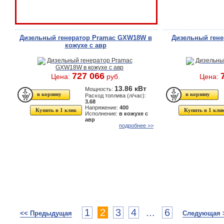
Дизельный генератор Pramac GXW18W в
Дизельный ген
кожухе с авр
727 066
Цена:
руб.
Цена:
13.86 кВт
Мощность:
Расход топлива (л/час):
3.68
Напряжение:
400
Купить в 1 клик
Купить в 1 кли
Исполнение:
в кожухе с
авр
подробнее >>
1
2
3
4
...
6
<< Предыдущая
Следующая 