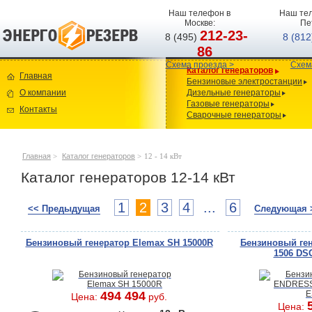
Наш телефон в
Наш тел
Москве:
Пе
212-23-
8 (495)
8 (81
86
Схема проезда >
Схем
Каталог генераторов
Главная
Бензиновые электростанции
О компании
Дизельные генераторы
Газовые генераторы
Контакты
Сварочные генераторы
Главная
>
Каталог генераторов
>
12 - 14 кВт
Каталог генераторов 12-14 кВт
1
2
3
4
...
6
<< Предыдущая
Следующая 
Бензиновый генератор Elemax SH 15000R
Бензиновый ге
1506 DS
494 494
Цена:
руб.
Цена: