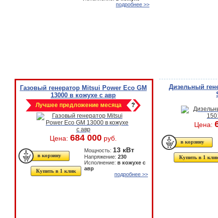
подробнее >>
Дизельный гене
Газовый генератор Mitsui Power Eco GM
13000 в кожухе с авр
Лучшее предложение месяца
?
Цена:
684 000
Цена:
руб.
13 кВт
Мощность:
Напряжение:
230
Купить в 1 кли
Исполнение:
в кожухе с
авр
Купить в 1 клик
подробнее >>