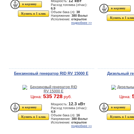
12 кВт
Мощность:
Расход топлива (л/час):
6.9
Объем бака (л):
38
Купить в 1 клик
Напряжение:
380 Вольт
Купить в 1 кли
Исполнение:
открытое
подробнее >>
Бензиновый генератор RID RV 15000 E
Дизельный ге
535 728
Цена:
руб.
Цена:
12.3 кВт
Мощность:
Расход топлива (л/час):
4.9
Объем бака (л):
16
Купить в 1 клик
Купить в 1 кли
Напряжение:
380 Вольт
Исполнение:
открытое
подробнее >>