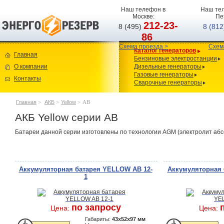
Наш телефон в
Наш тел
Москве:
Пе
212-23-
8 (495)
8 (81
86
Схема проезда >
Схем
Каталог генераторов
Главная
Бензиновые электростанции
О компании
Дизельные генераторы
Газовые генераторы
Контакты
Сварочные генераторы
Главная
>
АКБ
>
Yellow
>
AB
АКБ Yellow серии AB
Батареи данной серии изготовлены по технологии AGM (электролит абс
Аккумуляторная батарея YELLOW AB 12-
Аккумуляторная 
1
по запросу
Цена:
Цена:
Габариты:
43x52x97 мм