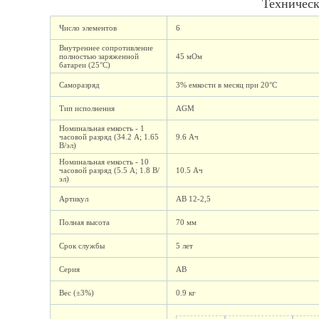
Техническ
Число элементов
6
Внутреннее сопротивление
полностью заряженной
45 мОм
батареи (25°C)
Саморазряд
3% емкости в месяц при 20°С
Тип исполнения
AGM
Номинальная емкость - 1
часовой разряд (34.2 А; 1.65
9.6 Ач
В/эл)
Номинальная емкость - 10
часовой разряд (5.5 А; 1.8 В/
10.5 Ач
эл)
Артикул
AB 12-2,5
Полная высота
70 мм
Срок службы
5 лет
Серия
AB
Вес (±3%)
0.9 кг