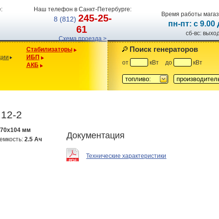
:
Наш телефон в Санкт-Петербурге:
Время работы магаз
245-25-
8 (812)
пн-пт: с 9.00
61
сб-вс: вых
Схема проезда >
Поиск генераторов
Стабилизаторы
ции
ИБП
от
кВт
до
кВт
АКБ
топливо:
производител
12-2
x70x104 мм
Документация
емкость:
2.5 Ач
Технические характеристики