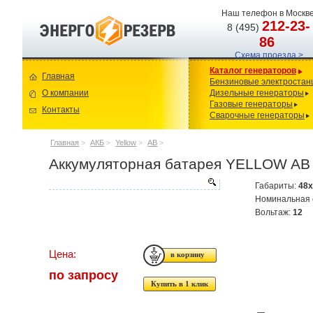
Наш телефон в Москве
212-23-
8 (495)
86
Схема проезда >
Каталог генераторов
Главная
Бензиновые электростан
О компании
Дизельные генераторы
Газовые генераторы
Контакты
Сварочные генераторы
Главная
>
АКБ
>
Yellow
>
AB
>
Аккумуляторная батарея YELLOW AB 
Габариты:
48
Номинальная 
Вольтаж:
12
Цена:
по запросу
Купить в 1 клик