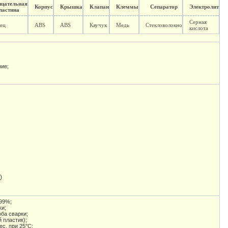
ицательная
Корпус
Крышка
Клапан
Клеммы
Сепаратор
Электролит
ластина
Серная
ец
ABS
ABS
Каучук
Медь
Стекловолокно
кислота
ние;
)
)
99%;
ки;
ба сварки;
 пластик);
ес. при 25°C;