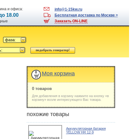
ина и офиса:
info@1-15kw.ru
 до 18.00
Бесплатная доставка по Москве >
одные
Заказать ON-LINE
фаза:
ь:
0
Моя корзина
0 товаров
Для добавления в корзину нажмите на кнопку «в
корзину» возле интересующего Вас товара.
похожие товары
Аккумуляторная батарея
YELLOW HR 12-9