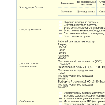
Положительная
Отр
Компонент
пластина
п
Конструкция батареи
Материал
Диоксид свинца
Свин
Охранно-пожарные системы;
Системы контроля доступа;
Электронные кассовые аппараты;
Сферы применения
Электронное тестовое оборудова
Системы аварийного освещения;
Электронные игрушки.
Рабочий диапазон температур
Разряд
-15÷50
Заряд
-10÷50
Хранение
-20÷50
Максимальный разрядный ток (25°С)
Дополнительные
37.5 A (5c)
характеристики
Циклический режим (14,50-15,00 В
Максимальный зарядный ток
0.75 A
Температурная компенсация
30 мВ/°С
Буферный режим (13,60-13,80 В/эл
Температурная компенсация
18 мВ/°С
Эффект рекомбинации достигает 
Высокие разрядные характеристи
Использование уникального спосо
Особенности
Материал корпуса ABS (негорючий
Срок хранения без подзаряда: 6 м