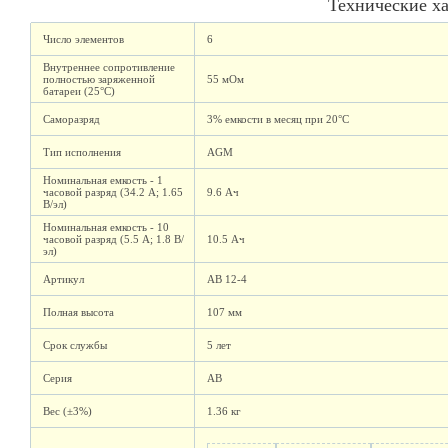
Технические х
Число элементов
6
Внутреннее сопротивление
полностью заряженной
55 мОм
батареи (25°C)
Саморазряд
3% емкости в месяц при 20°С
Тип исполнения
AGM
Номинальная емкость - 1
часовой разряд (34.2 А; 1.65
9.6 Ач
В/эл)
Номинальная емкость - 10
часовой разряд (5.5 А; 1.8 В/
10.5 Ач
эл)
Артикул
AB 12-4
Полная высота
107 мм
Срок службы
5 лет
Серия
AB
Вес (±3%)
1.36 кг