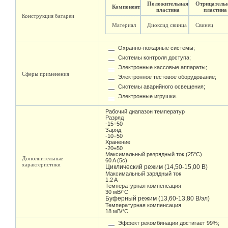
Положительная
Отрицатель
Компонент
пластина
пластина
Конструкция батареи
Материал
Диоксид свинца
Свинец
Охранно-пожарные системы;
Системы контроля доступа;
Электронные кассовые аппараты;
Сферы применения
Электронное тестовое оборудование;
Системы аварийного освещения;
Электронные игрушки.
Рабочий диапазон температур
Разряд
-15÷50
Заряд
-10÷50
Хранение
-20÷50
Максимальный разрядный ток (25°С)
Дополнительные
60 A (5c)
характеристики
Циклический режим (14,50-15,00 В)
Максимальный зарядный ток
1.2 A
Температурная компенсация
30 мВ/°С
Буферный режим (13,60-13,80 В/эл)
Температурная компенсация
18 мВ/°С
Эффект рекомбинации достигает 99%;