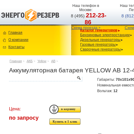
Наш телефон в
Наш тел
Москве:
Пе
212-23-
8 (495)
8 (81
86
Схема проезда >
Схем
Каталог генераторов
Главная
Бензиновые электростанции
О компании
Дизельные генераторы
Газовые генераторы
Контакты
Сварочные генераторы
Главная
>
АКБ
>
Yellow
>
AB
>
Аккумуляторная батарея YELLOW AB 12-
Габариты:
70x101x9
Номинальная емкост
Вольтаж:
12
Цена:
по запросу
Купить в 1 клик