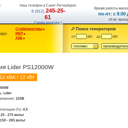
:
Наш телефон в Санкт-Петербурге:
Время работы магаз
245-25-
8 (812)
пн-пт: с 9.00
61
сб-вс: вых
Схема проезда >
Поиск генераторов
Стабилизаторы
ции
ИБП
от
кВт
до
кВт
АКБ
топливо:
производител
ия Lider PS12000W
12 кВА / 12 кВт
000W
ь:
Lider
пряжение:
220В
илизации (%):
4.5
125 - 275 вольт
:
150 - 265 вольт