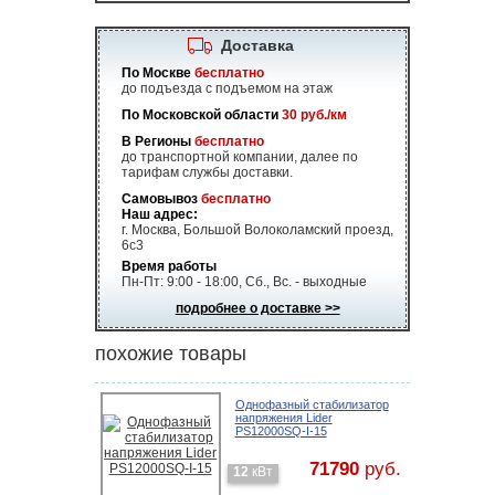
Доставка
По Москве
бесплатно
до подъезда с подъемом на этаж
По Московской области
30 руб./км
В Регионы
бесплатно
до транспортной компании, далее по
тарифам службы доставки.
Самовывоз
бесплатно
Наш адрес:
г. Москва, Большой Волоколамский проезд,
6с3
Время работы
Пн-Пт: 9:00 - 18:00, Сб., Вс. - выходные
подробнее о доставке >>
похожие товары
Однофазный стабилизатор
напряжения Lider
PS12000SQ-I-15
71790
руб.
12
кВт