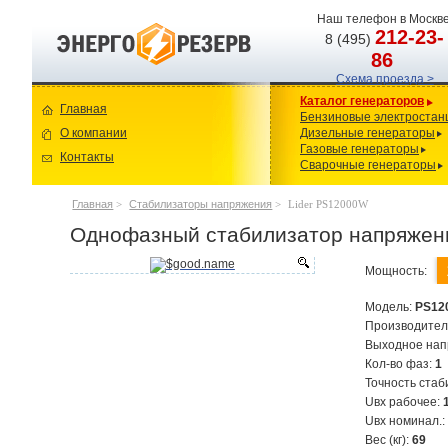
Наш телефон в Москве
212-23-
8 (495)
86
Схема проезда >
Каталог генераторов
Главная
Бензиновые электростан
О компании
Дизельные генераторы
Газовые генераторы
Контакты
Сварочные генераторы
Главная
>
Стабилизаторы напряжения
>
Lider PS12000W
Однофазный стабилизатор напряжен
Мощность:
Модель:
PS12
Производител
Выходное на
Кол-во фаз:
1
Точность стаб
Uвх рабочее:
Uвх номинал.
Вес (кг):
69