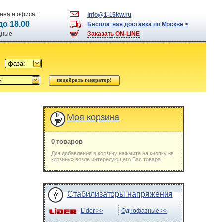
ина и офиса:
info@1-15kw.ru
 до 18.00
Бесплатная доставка по Москве >
одные
Заказать ON-LINE
фаза:
ь:
0
Моя корзина
0 товаров
Для добавления в корзину нажмите на кнопку «в
корзину» возле интересующего Вас товара.
Стабилизаторы напряжения
Lider >>
Однофазные >>