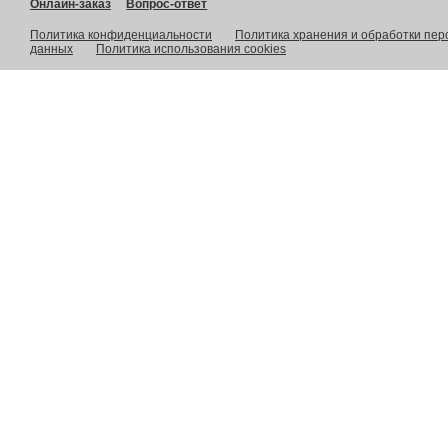
Онлайн-заказ
Вопрос-ответ
Политика конфиденциальности
Политика хранения и обработки пе
данных
Политика использования cookies