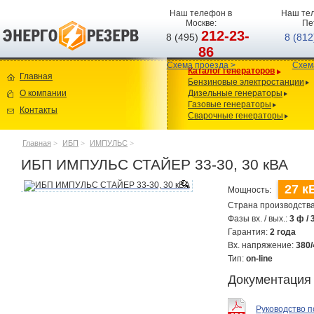
Наш телефон в
Наш тел
Москве:
Пе
212-23-
8 (495)
8 (81
86
Схема проезда >
Схем
Каталог генераторов
Главная
Бензиновые электростанции
О компании
Дизельные генераторы
Газовые генераторы
Контакты
Сварочные генераторы
Главная
>
ИБП
>
ИМПУЛЬС
>
ИБП ИМПУЛЬС СТАЙЕР 33-30, 30 кВА
27 к
Мощность:
Страна производств
Фазы вх. / вых.:
3 ф / 
Гарантия:
2 года
Вх. напряжение:
380/
Тип:
on-line
Документация
Руководство п