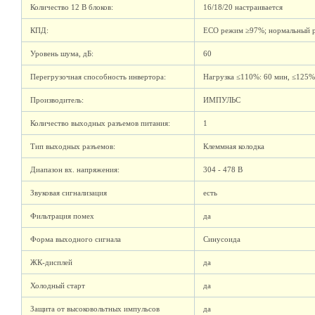
Количество 12 В блоков:
16/18/20 настраивается
КПД:
ECO режим ≥97%; нормальный 
Уровень шума, дБ:
60
Перегрузочная способность инвертора:
Нагрузка ≤110%: 60 мин, ≤125%
Производитель:
ИМПУЛЬС
Количество выходных разъемов питания:
1
Тип выходных разъемов:
Клеммная колодка
Диапазон вх. напряжения:
304 - 478 В
Звуковая сигнализация
есть
Фильтрация помех
да
Форма выходного сигнала
Синусоида
ЖК-дисплей
да
Холодный старт
да
Защита от высоковольтных импульсов
да