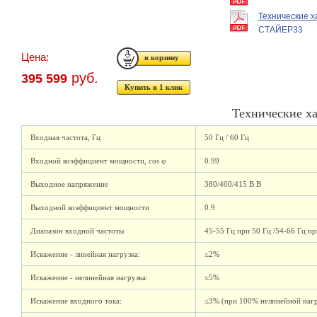
Технические х
СТАЙЕР33
Цена:
руб.
395 599
Купить в 1 клик
Технические х
Входная частота, Гц
50 Гц / 60 Гц
Входной коэффициент мощности, cos φ
0.99
Выходное напряжение
380/400/415 В В
Выходной коэффициент мощности
0.9
Диапазон входной частоты
45-55 Гц при 50 Гц /54-66 Гц пр
Искажение - линейная нагрузка:
≤2%
Искажение - нелинейная нагрузка:
≤5%
Искажение входного тока:
≤3% (при 100% нелинейной нагр