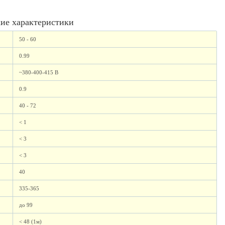
ие характеристики
50 - 60
0.99
~380-400-415 В
0.9
40 - 72
< 1
< 3
< 3
40
335-365
до 99
< 48 (1м)