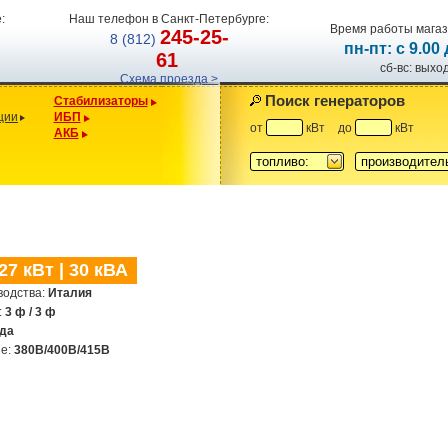
:
Наш телефон в Санкт-Петербурге:
Время работы магаз
245-25-
8 (812)
пн-пт: с 9.00
61
сб-вс: вых
Схема проезда >
Поиск генераторов
Стабилизаторы
ции
ИБП
от
кВт
до
кВт
АКБ
топливо:
производител
27 кВт | 30 кВА
водства:
Италия
:
3 ф / 3 ф
ода
ие:
380В/400В/415В