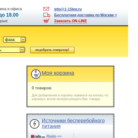
ина и офиса:
info@1-15kw.ru
 до 18.00
Бесплатная доставка по Москве >
одные
Заказать ON-LINE
фаза:
ь:
0
Моя корзина
0 товаров
Для добавления в корзину нажмите на кнопку «в
корзину» возле интересующего Вас товара.
Источники бесперебойного
питания
Riello >>