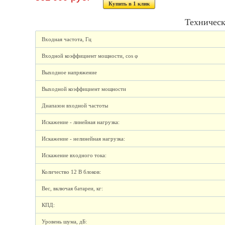
Купить в 1 клик
Техническ
Входная частота, Гц
Входной коэффициент мощности, cos φ
Выходное напряжение
Выходной коэффициент мощности
Диапазон входной частоты
Искажение - линейная нагрузка:
Искажение - нелинейная нагрузка:
Искажение входного тока:
Количество 12 В блоков:
Вес, включая батареи, кг:
КПД:
Уровень шума, дБ: