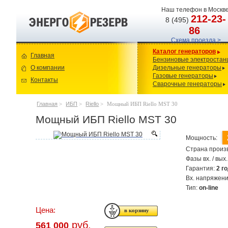
Наш телефон в Москве
212-23-
8 (495)
86
Схема проезда >
Каталог генераторов
Главная
Бензиновые электростан
О компании
Дизельные генераторы
Газовые генераторы
Контакты
Сварочные генераторы
Главная
>
ИБП
>
Riello
>
Мощный ИБП Riello MST 30
Мощный ИБП Riello MST 30
Мощность:
Страна произ
Фазы вх. / вых.
Гарантия:
2 г
Вх. напряжен
Тип:
on-line
Цена:
руб.
561 000