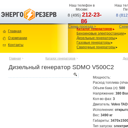
Наш телефон в
Наш тел
Москве:
Пе
212-23-
8 (495)
8 (81
86
Схема проезда >
Схем
Каталог генераторов
Главная
Бензиновые электростанции
О компании
Дизельные генераторы
Газовые генераторы
Контакты
Сварочные генераторы
Главная
>
Каталог генераторов
>
Диз
Дизельный генератор SDMO V500C2
Мощность:
Расход топлива (л/ча
Объем бака (л):
500
Напряжение:
380 Во
Кол-во фаз:
3
Двигатель:
Volvo TA
Исполнение:
открыт
Вес:
3490 кг
Габариты:
3470х150
Тип запуска:
электри