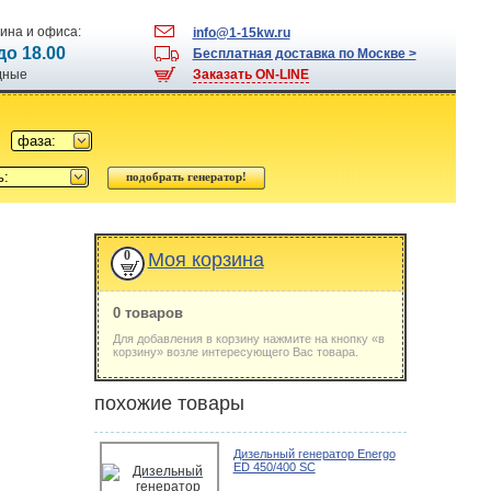
ина и офиса:
info@1-15kw.ru
 до 18.00
Бесплатная доставка по Москве >
одные
Заказать ON-LINE
фаза:
ь:
0
Моя корзина
0 товаров
Для добавления в корзину нажмите на кнопку «в
корзину» возле интересующего Вас товара.
похожие товары
Дизельный генератор Energo
ED 450/400 SC