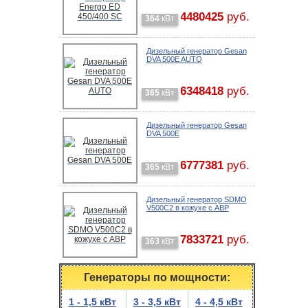
4480425
руб.
364
кВт
Дизельный генератор Gesan
DVA 500E AUTO
6348418
руб.
365
кВт
Дизельный генератор Gesan
DVA 500E
6777381
руб.
365
кВт
Дизельный генератор SDMO
V500C2 в кожухе с АВР
7833721
руб.
363
кВт
Генераторы по мощности:
1 - 1,5 кВт
3 - 3,5 кВт
4 - 4,5 кВт