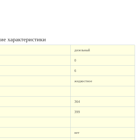
ие характеристики
дизельный
0
6
жидкостное
364
399
нет