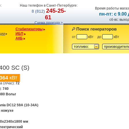
:
Наш телефон в Санкт-Петербурге:
Время работы магаз
245-25-
8 (812)
пн-пт: с 9.00
61
сб-вс: вых
Схема проезда >
Поиск генераторов
Стабилизаторы
ции
ИБП
от
кВт
до
кВт
АКБ
топливо:
производител
400 SC (S)
364
кВт
а (л/час):
72
):
740
380 Вольт
ania DC12 59A (10-34A)
в кожухе
00x2340x1800 мм
лектрический