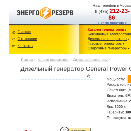
Наш телефон в Москве
212-23-
8 (495)
86
Схема проезда >
Каталог генераторов
Главная
Бензиновые электростан
О компании
Дизельные генераторы
Газовые генераторы
Контакты
Сварочные генераторы
Главная
>
Каталог генераторов
>
Дизельные генераторы
>
Дизельный генератор General Power
Мощность:
Расход топлив
Объем бака (л
Двигатель:
6M
Исполнение:
Вес:
3000 кг
Габариты:
380
Тип запуска:
э
Цена: