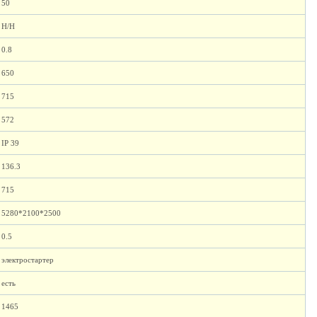
50
H/H
0.8
650
715
572
IP 39
136.3
715
5280*2100*2500
0.5
электростартер
есть
1465