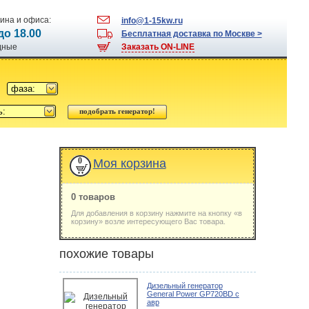
ина и офиса:
info@1-15kw.ru
 до 18.00
Бесплатная доставка по Москве >
одные
Заказать ON-LINE
фаза:
ь:
0
Моя корзина
0 товаров
Для добавления в корзину нажмите на кнопку «в
корзину» возле интересующего Вас товара.
похожие товары
Дизельный генератор
General Power GP720BD с
авр