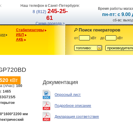
:
Наш телефон в Санкт-Петербурге:
Время работы магаз
245-25-
8 (812)
пн-пт: с 9.00
61
сб-вс: вых
Схема проезда >
Поиск генераторов
Стабилизаторы
ции
ИБП
от
кВт
до
кВт
АКБ
топливо:
производител
 GP720BD
520
кВт
Документация
а (л/час):
100
):
1465
Опросный лист
33G715/5
открытое
Подробное описание
0*1600*2200 мм
Декларация соответствия
лектрический