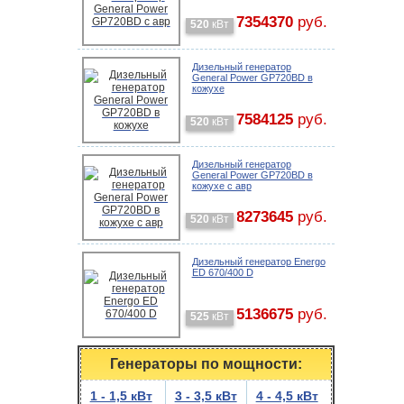
7354370
руб.
520
кВт
Дизельный генератор
General Power GP720BD в
кожухе
7584125
руб.
520
кВт
Дизельный генератор
General Power GP720BD в
кожухе с авр
8273645
руб.
520
кВт
Дизельный генератор Energo
ED 670/400 D
5136675
руб.
525
кВт
Генераторы по мощности:
1 - 1,5 кВт
3 - 3,5 кВт
4 - 4,5 кВт