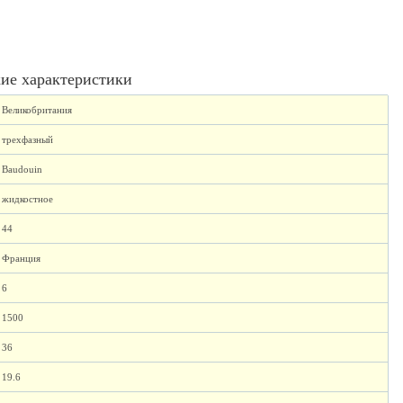
ие характеристики
Великобритания
трехфазный
Baudouin
жидкостное
44
Франция
6
1500
36
19.6