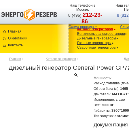
Наш телефон в
Наш тел
Москве:
Пе
212-23-
8 (495)
8 (81
86
Схема проезда >
Схем
Каталог генераторов
Главная
Бензиновые электростанции
О компании
Дизельные генераторы
Газовые генераторы
Контакты
Сварочные генераторы
Главная
>
Каталог генераторов
>
Диз
Дизельный генератор General Power GP7
Мощность:
Расход топлива (л/ча
Объем бака (л):
1465
Двигатель:
6M33G715
Исполнение:
с авр
Вес:
3000 кг
Габариты:
3800*1600
Тип запуска:
автомат
Документация