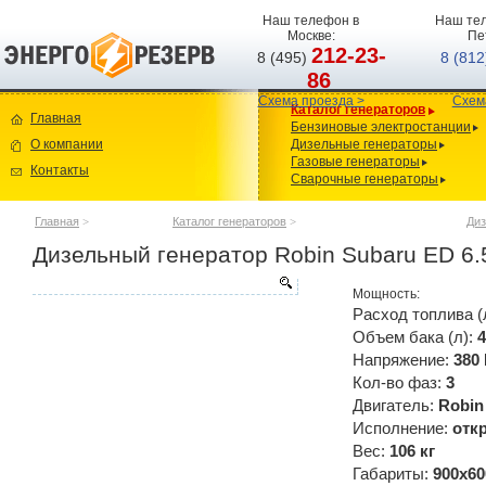
Наш телефон в
Наш тел
Москве:
Пе
212-23-
8 (495)
8 (81
86
Схема проезда >
Схем
Каталог генераторов
Главная
Бензиновые электростанции
О компании
Дизельные генераторы
Газовые генераторы
Контакты
Сварочные генераторы
Главная
>
Каталог генераторов
>
Диз
Дизельный генератор Robin Subaru ED 6.
Мощность:
Расход топлива (
Объем бака (л):
4
Напряжение:
380
Кол-во фаз:
3
Двигатель:
Robin
Исполнение:
отк
Вес:
106 кг
Габариты:
900x60