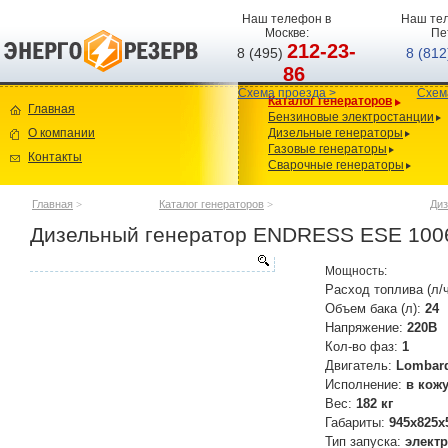
Наш телефон в
Наш тел
Москве:
Пе
212-23-
8 (495)
8 (81
86
Схема проезда >
Схем
Каталог генераторов
Главная
Бензиновые электростанции
О компании
Дизельные генераторы
Газовые генераторы
Контакты
Сварочные генераторы
Главная
>
Каталог генераторов
>
Диз
Дизельный генератор ENDRESS ESE 1006
Мощность:
Расход топлива (л/
Объем бака (л):
24
Напряжение:
220В
Кол-во фаз:
1
Двигатель:
Lombar
Исполнение:
в кож
Вес:
182 кг
Габариты:
945x825x
Тип запуска:
элект