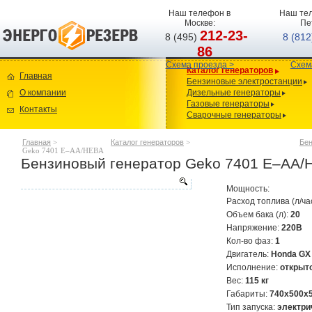
Наш телефон в
Наш тел
Москве:
Пе
212-23-
8 (495)
8 (81
86
Схема проезда >
Схем
Каталог генераторов
Главная
Бензиновые электростанции
О компании
Дизельные генераторы
Газовые генераторы
Контакты
Сварочные генераторы
Главная
>
Каталог генераторов
>
Бен
Geko 7401 E–AA/HЕBA
Бензиновый генератор Geko 7401 E–AA/
Мощность:
Расход топлива (л/ча
Объем бака (л):
20
Напряжение:
220В
Кол-во фаз:
1
Двигатель:
Honda GX 
Исполнение:
открыт
Вес:
115 кг
Габариты:
740х500х
Тип запуска:
электри