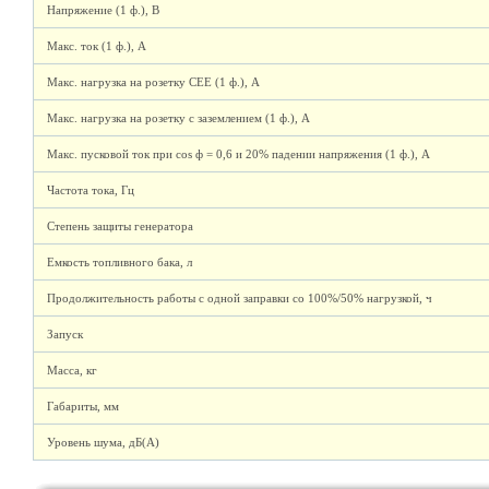
Напряжение (1 ф.), В
Макс. ток (1 ф.), А
Макс. нагрузка на розетку СЕЕ (1 ф.), А
Макс. нагрузка на розетку с заземлением (1 ф.), А
Макс. пусковой ток при cos ф = 0,6 и 20% падении напряжения (1 ф.), А
Частота тока, Гц
Степень защиты генератора
Емкость топливного бака, л
Продолжительность работы с одной заправки со 100%/50% нагрузкой, ч
Запуск
Масса, кг
Габариты, мм
Уровень шума, дБ(А)