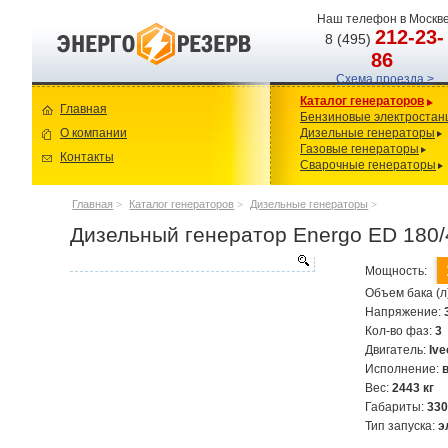
Наш телефон в Москве
212-23-
8 (495)
86
Схема проезда >
Каталог генераторов
Главная
Бензиновые электростан
О компании
Дизельные генераторы
Газовые генераторы
Контакты
Сварочные генераторы
Главная
>
Каталог генераторов
>
Дизельные генераторы
>
Дизельный генератор Energo ED 180/4
Мощность:
Объем бака (л
Напряжение:
Кол-во фаз:
3
Двигатель:
Iv
Исполнение:
Вес:
2443 кг
Габариты:
33
Тип запуска:
э