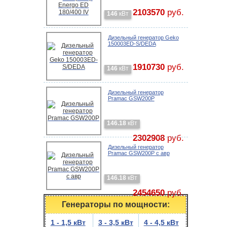
2103570
руб.
146
кВт
Дизельный генератор Geko
150003ED-S/DEDA
1910730
руб.
146
кВт
Дизельный генератор
Pramac GSW200P
146.18
кВт
2302908
руб.
Дизельный генератор
Pramac GSW200P с авр
146.18
кВт
2454650
руб.
Генераторы по мощности:
1 - 1,5 кВт
3 - 3,5 кВт
4 - 4,5 кВт