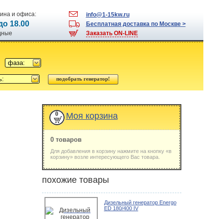
ина и офиса:
info@1-15kw.ru
 до 18.00
Бесплатная доставка по Москве >
одные
Заказать ON-LINE
фаза:
ь:
0
Моя корзина
0 товаров
Для добавления в корзину нажмите на кнопку «в
корзину» возле интересующего Вас товара.
похожие товары
Дизельный генератор Energo
ED 180/400 IV