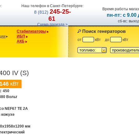
:
Наш телефон в Санкт-Петербурге:
Время работы магаз
245-25-
8 (812)
пн-пт: с 9.00
61
сб-вс: вых
Схема проезда >
Поиск генераторов
Стабилизаторы
ции
ИБП
от
кВт
до
кВт
АКБ
топливо:
производител
00 IV (S)
146
кВт
):
450
380 Вольт
eco NEF67 TE 2A
в кожухе
00x1958x1200 мм
лектрический