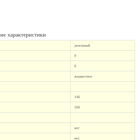
ие характеристики
дизельный
0
6
жидкостное
146
160
нет
нет