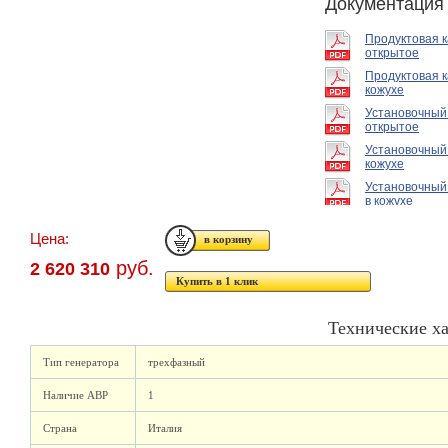
Документация
Продуктовая 
открытое
Продуктовая к
кожухе
Установочный
открытое
Установочный
кожухе
Установочный
в кожухе
Цена:
руб.
2 620 310
Купить в 1 клик
Технические х
Тип генератора
трехфазный
Наличие АВР
1
Страна
Италия