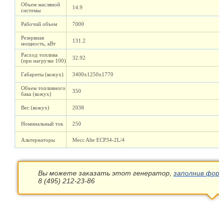
Объем масляной
14.9
системы
Рабочий объем
7000
Резервная
131.2
мощность, кВт
Расход топлива
32.92
(при нагрузке 100)
Габариты (кожух)
3400х1250х1770
Объем топливного
350
бака (кожух)
Вес (кожух)
2038
Номинальный ток
250
Альтернаторы
Mecc Alte ECP34-2L/4
Вы можете заказать этот генератор,
заполнив фор
8 (495) 212-23-86