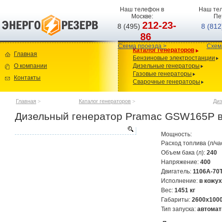
Наш телефон в
Наш тел
Москве:
Пе
212-23-
8 (495)
8 (81
86
Схема проезда >
Схем
Каталог генераторов
Главная
Бензиновые электростанции
О компании
Дизельные генераторы
Газовые генераторы
Контакты
Сварочные генераторы
Главная
>
Каталог генераторов
>
Диз
Дизельный генератор Pramac GSW165P в 
Мощность:
Расход топлива (л/ча
Объем бака (л):
240
Напряжение:
400
Двигатель:
1106A-70
Исполнение:
в кожух
Вес:
1451 кг
Габариты:
2600х100
Тип запуска:
автомат