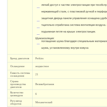
легкий доступ к частям электростанции при техобсл
нержавеющей стали, с пластиковой ручкой и перфо
защитная дверца панели управления оснащена удоб
тщательно отработана система вентиляции воздуха.
подъемная петля на крыше электростанции.
Шумоизоляция:
поглащение шума благодаря специальным материал
шума, установленному внутри кожуха
Бренд двигателя
Perkins
Охлаждение
жидкостное
Емкость системы
21
охлаждения
Страна
производства
Великобритания
двигателя
Количество
6
цилиндров
Регулятор
Механический
оборотов