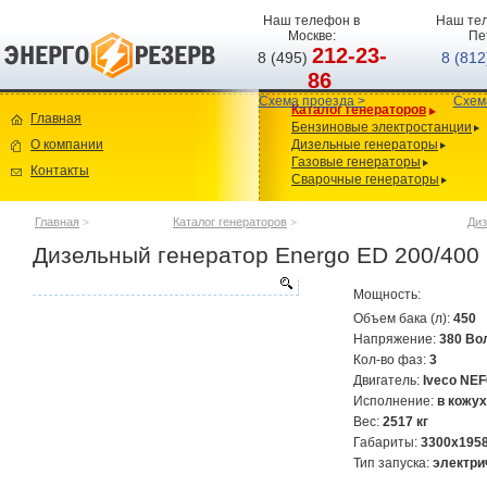
Наш телефон в
Наш тел
Москве:
Пе
212-23-
8 (495)
8 (81
86
Схема проезда >
Схем
Каталог генераторов
Главная
Бензиновые электростанции
О компании
Дизельные генераторы
Газовые генераторы
Контакты
Сварочные генераторы
Главная
>
Каталог генераторов
>
Диз
Дизельный генератор Energo ED 200/400 I
Мощность:
Объем бака (л):
450
Напряжение:
380 Во
Кол-во фаз:
3
Двигатель:
Iveco NEF
Исполнение:
в кожу
Вес:
2517 кг
Габариты:
3300x195
Тип запуска:
электри