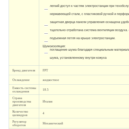
легкий доступ к частям электростанции при техобсл
нержавеющей стали, с пластиковой ручкой и перфо
защитная дверца панели управления оснащена удоб
тщательно отработана система вентиляции воздуха.
подъемная петля на крыше электростанции.
Шумоизоляция:
поглащение шума благодаря специальным материал
шума, установленному внутри кожуха
Бренд двигателя
FPT
Охлаждение
жидкостное
Емкость системы
18.5
охлаждения
Страна
производства
Италия
двигателя
Количество
4
цилиндров
Регулятор
Механический
оборотов