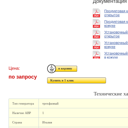
Документация
Продуктовая 
открытое
Продуктовая к
кожухе
Установочный
открытое
Установочный
кожухе
Установочный
в кожухе
Цена:
по запросу
Купить в 1 клик
Технические х
Тип генератора
трехфазный
Наличие АВР
1
Страна
Италия