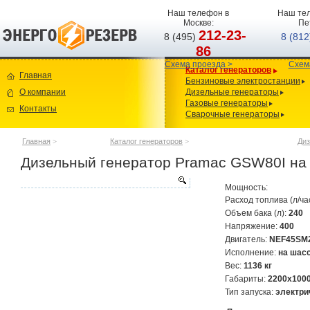
Наш телефон в
Наш тел
Москве:
Пе
212-23-
8 (495)
8 (81
86
Схема проезда >
Схем
Каталог генераторов
Главная
Бензиновые электростанции
О компании
Дизельные генераторы
Газовые генераторы
Контакты
Сварочные генераторы
Главная
>
Каталог генераторов
>
Диз
Дизельный генератор Pramac GSW80I на
Мощность:
Расход топлива (л/ча
Объем бака (л):
240
Напряжение:
400
Двигатель:
NEF45SM
Исполнение:
на шас
Вес:
1136 кг
Габариты:
2200х100
Тип запуска:
электри