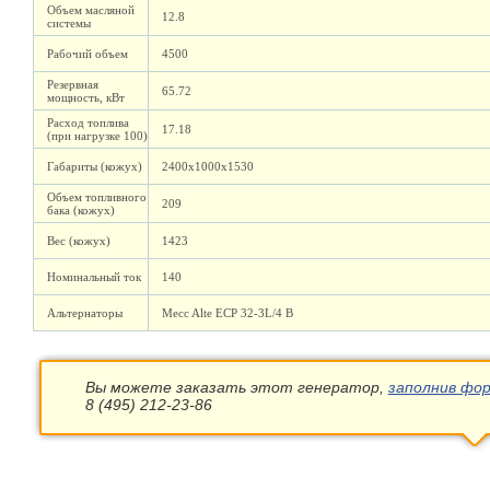
Объем масляной
12.8
системы
Рабочий объем
4500
Резервная
65.72
мощность, кВт
Расход топлива
17.18
(при нагрузке 100)
Габариты (кожух)
2400х1000х1530
Объем топливного
209
бака (кожух)
Вес (кожух)
1423
Номинальный ток
140
Альтернаторы
Mecc Alte ECP 32-3L/4 B
Вы можете заказать этот генератор,
заполнив фор
8 (495) 212-23-86