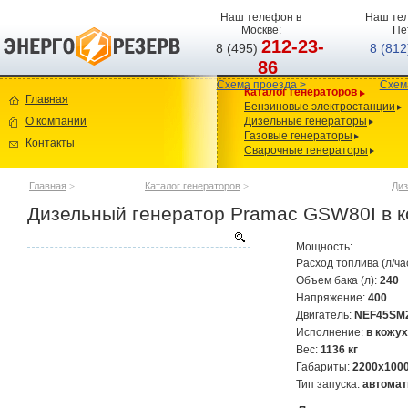
Наш телефон в
Наш тел
Москве:
Пе
212-23-
8 (495)
8 (81
86
Схема проезда >
Схем
Каталог генераторов
Главная
Бензиновые электростанции
О компании
Дизельные генераторы
Газовые генераторы
Контакты
Сварочные генераторы
Главная
>
Каталог генераторов
>
Диз
Дизельный генератор Pramac GSW80I в к
Мощность:
Расход топлива (л/ча
Объем бака (л):
240
Напряжение:
400
Двигатель:
NEF45SM
Исполнение:
в кожух
Вес:
1136 кг
Габариты:
2200х100
Тип запуска:
автомат