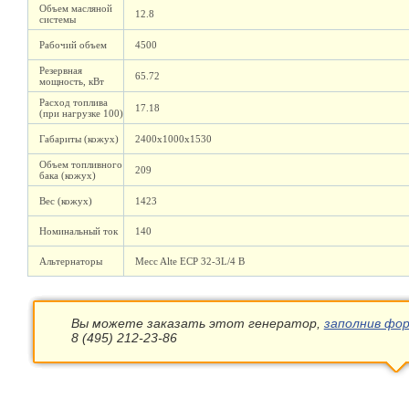
Объем масляной
12.8
системы
Рабочий объем
4500
Резервная
65.72
мощность, кВт
Расход топлива
17.18
(при нагрузке 100)
Габариты (кожух)
2400х1000х1530
Объем топливного
209
бака (кожух)
Вес (кожух)
1423
Номинальный ток
140
Альтернаторы
Mecc Alte ECP 32-3L/4 B
Вы можете заказать этот генератор,
заполнив фор
8 (495) 212-23-86