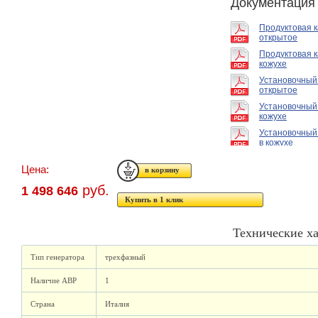
Документация
Продуктовая 
открытое
Продуктовая к
кожухе
Установочный
открытое
Установочный
кожухе
Установочный
в кожухе
Цена:
руб.
1 498 646
Купить в 1 клик
Технические х
Тип генератора
трехфазный
Наличие АВР
1
Страна
Италия