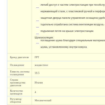
легкий доступ к частям электростанции при техобсл
нержавеющей стали, с пластиковой ручкой и перфо
защитная дверца панели управления оснащена удоб
тщательно отработана система вентиляции воздуха.
подъемная петля на крыше электростанции.
Шумоизоляция:
поглащение шума благодаря специальным материал
шума, установленному внутри кожуха
Бренд двигателя
FPT
Охлаждение
жидкостное
Емкость системы
18.5
охлаждения
Страна
производства
Италия
двигателя
Количество
4
цилиндров
Регулятор
Механический
оборотов