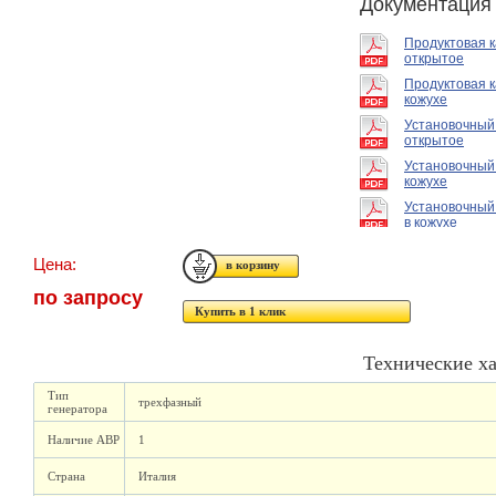
Документация
Продуктовая 
открытое
Продуктовая к
кожухе
Установочный
открытое
Установочный
кожухе
Установочный
в кожухе
Цена:
по запросу
Купить в 1 клик
Технические х
Тип
трехфазный
генератора
Наличие АВР
1
Страна
Италия