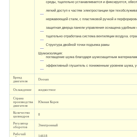
среды, тщательно устанавливается и фиксируется, обесп
легкий доступ к частям электростанции при техобслужив
нержавеющей стали, с пластиковой ручкой и перфориро
защитная дверца панели управления оснащена удобным 
тщательно отработана система вентиляции воздуха. отр
Структура двойной точки подъема рамы
Шумоизоляция:
поглащение шума благодаря шумозащитным материалам
эффективный глушитель с пониженным уровнем шума, у
Бренд
Doosan
двигателя
Охлаждение
жидкостное
Страна
производства
Южная Корея
двигателя
Количество
8
цилиндров
Регулятор
Электронный
оборотов
Рабочий
14618