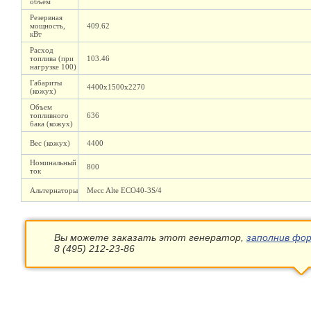
объем
Резервная
мощность,
409.62
кВт
Расход
топлива (при
103.46
нагрузке 100)
Габариты
4400х1500х2270
(кожух)
Объем
топливного
636
бака (кожух)
Вес (кожух)
4400
Номинальный
800
ток
Альтернаторы
Mecc Alte ECO40-3S/4
Вы можете заказать этот генератор,
заполнив фор
8 (495) 212-23-86