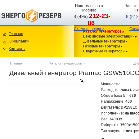
Наш телефон в
Наш тел
Москве:
Пе
212-23-
8 (495)
8 (81
86
Схема проезда >
Схем
Каталог генераторов
Главная
Бензиновые электростанции
О компании
Дизельные генераторы
Газовые генераторы
Контакты
Сварочные генераторы
Главная
>
Каталог генераторов
>
Диз
Дизельный генератор Pramac GSW510DO
Мощность:
Расход топлива (л/ча
Объем бака (л):
636
Напряжение:
400
Двигатель:
DP158LC
Исполнение:
на шас
Вес:
3400 кг
Габариты:
3500х150
Тип запуска:
электри