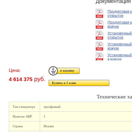
Документация
Продуктовая 
открытое
Продуктовая к
кожухе
Установочный
открытое
Установочный
кожухе
Установочный
в кожухе
Цена:
руб.
4 614 375
Купить в 1 клик
Технические х
Тип генератора
трехфазный
Наличие АВР
1
Страна
Италия