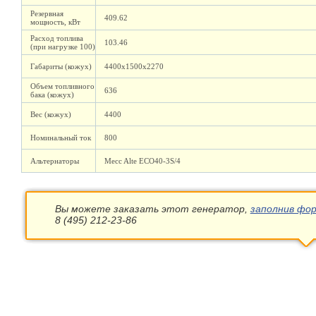
Резервная
409.62
мощность, кВт
Расход топлива
103.46
(при нагрузке 100)
Габариты (кожух)
4400х1500х2270
Объем топливного
636
бака (кожух)
Вес (кожух)
4400
Номинальный ток
800
Альтернаторы
Mecc Alte ECO40-3S/4
Вы можете заказать этот генератор,
заполнив фор
8 (495) 212-23-86