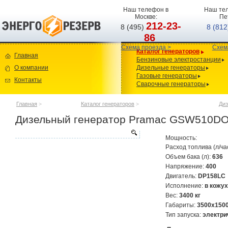
Наш телефон в
Наш тел
Москве:
Пе
212-23-
8 (495)
8 (81
86
Схема проезда >
Схем
Каталог генераторов
Главная
Бензиновые электростанции
О компании
Дизельные генераторы
Газовые генераторы
Контакты
Сварочные генераторы
Главная
>
Каталог генераторов
>
Диз
Дизельный генератор Pramac GSW510DO
Мощность:
Расход топлива (л/ча
Объем бака (л):
636
Напряжение:
400
Двигатель:
DP158LC
Исполнение:
в кожу
Вес:
3400 кг
Габариты:
3500х150
Тип запуска:
электри