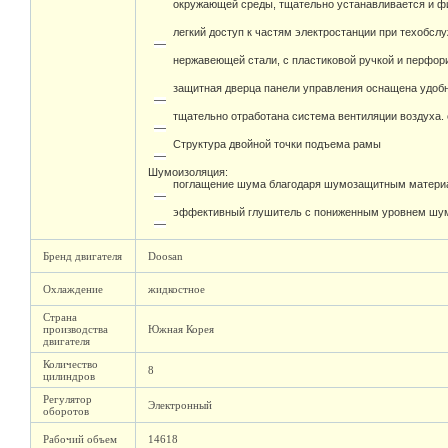
окружающей среды, тщательно устанавливается и фи
легкий доступ к частям электростанции при техобсл
нержавеющей стали, с пластиковой ручкой и перфо
защитная дверца панели управления оснащена удоб
тщательно отработана система вентиляции воздуха.
Структура двойной точки подъема рамы
Шумоизоляция:
поглащение шума благодаря шумозащитным материа
эффективный глушитель с пониженным уровнем шума
Бренд двигателя
Doosan
Охлаждение
жидкостное
Страна
производства
Южная Корея
двигателя
Количество
8
цилиндров
Регулятор
Электронный
оборотов
Рабочий объем
14618