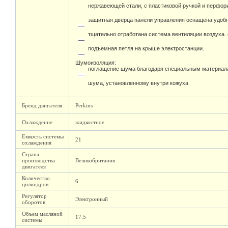
нержавеющей стали, с пластиковой ручкой и перфо
защитная дверца панели управления оснащена удоб
тщательно отработана система вентиляции воздуха.
подъемная петля на крыше электростанции.
Шумоизоляция:
поглащение шума благодаря специальным материал
шума, установленному внутри кожуха
Бренд двигателя
Perkins
Охлаждение
жидкостное
Емкость системы
21
охлаждения
Страна
производства
Великобритания
двигателя
Количество
6
цилиндров
Регулятор
Электронный
оборотов
Объем масляной
17.5
системы