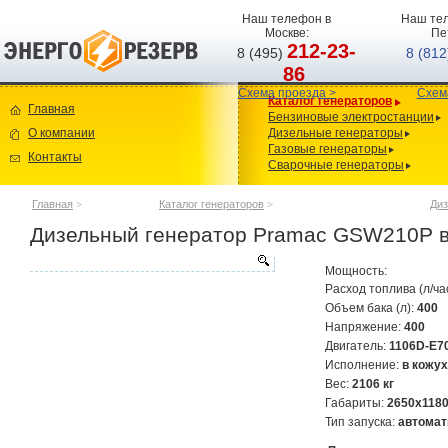
Наш телефон в
Наш тел
Москве:
Пе
212-23-
8 (495)
8 (81
86
Схема проезда >
Схем
Каталог генераторов
Главная
Бензиновые электростанции
О компании
Дизельные генераторы
Газовые генераторы
Контакты
Сварочные генераторы
Главная
>
Каталог генераторов
>
Диз
Дизельный генератор Pramac GSW210P в 
Мощность:
Расход топлива (л/ча
Объем бака (л):
400
Напряжение:
400
Двигатель:
1106D-E7
Исполнение:
в кожух
Вес:
2106 кг
Габариты:
2650х118
Тип запуска:
автомат