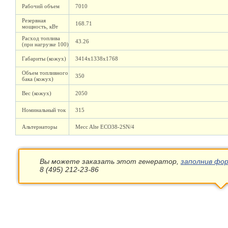
Рабочий объем
7010
Резервная
168.71
мощность, кВт
Расход топлива
43.26
(при нагрузке 100)
Габариты (кожух)
3414х1338х1768
Объем топливного
350
бака (кожух)
Вес (кожух)
2050
Номинальный ток
315
Альтернаторы
Mecc Alte ECO38-2SN/4
Вы можете заказать этот генератор,
заполнив фор
8 (495) 212-23-86