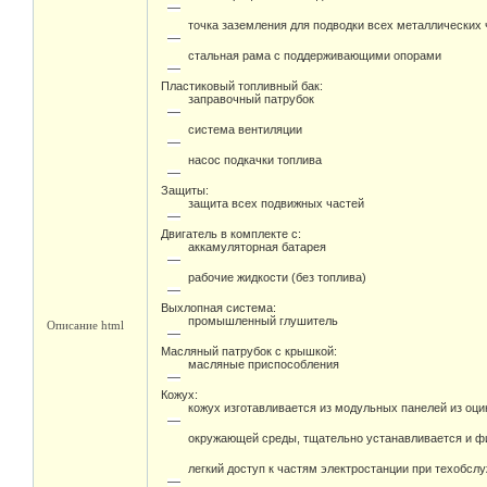
антивибрационных соединений
точка заземления для подводки всех металлических 
стальная рама с поддерживающими опорами
Пластиковый топливный бак:
заправочный патрубок
система вентиляции
насос подкачки топлива
Защиты:
защита всех подвижных частей
Двигатель в комплекте с:
аккамуляторная батарея
рабочие жидкости (без топлива)
Выхлопная система:
промышленный глушитель
Описание html
Масляный патрубок с крышкой:
масляные приспособления
Кожух:
кожух изготавливается из модульных панелей из оц
окружающей среды, тщательно устанавливается и фи
легкий доступ к частям электростанции при техобсл