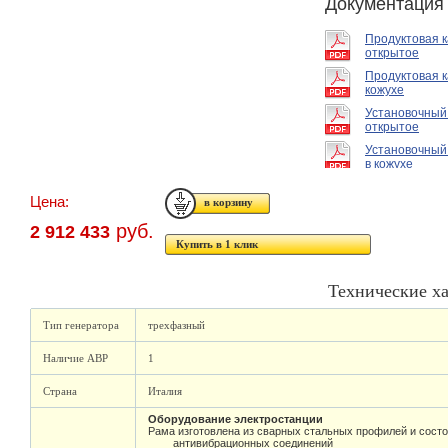
Документация
Продуктовая 
открытое
Продуктовая к
кожухе
Установочный
открытое
Установочный
в кожухе
Цена:
руб.
2 912 433
Купить в 1 клик
Технические х
Тип генератора
трехфазный
Наличие АВР
1
Страна
Италия
Оборудование электростанции
Рама изготовлена из сварных стальных профилей и состо