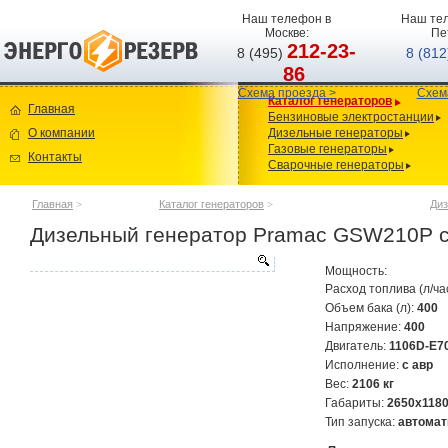
Наш телефон в
Наш тел
Москве:
Пе
212-23-
8 (495)
8 (81
86
Схема проезда >
Схем
Каталог генераторов
Главная
Бензиновые электростанции
О компании
Дизельные генераторы
Газовые генераторы
Контакты
Сварочные генераторы
Главная
>
Каталог генераторов
>
Диз
Дизельный генератор Pramac GSW210P с
Мощность:
Расход топлива (л/ча
Объем бака (л):
400
Напряжение:
400
Двигатель:
1106D-E7
Исполнение:
с авр
Вес:
2106 кг
Габариты:
2650х118
Тип запуска:
автомат