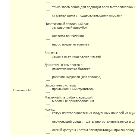
антивибрационных соединений
точка заземления для подводки всех металлических 
стальная рама с поддерживающими опорами
Пластиковый топливный бак:
заправочный патрубок
система вентиляции
насос подкачки топлива
Защиты:
защита всех подвижных частей
Двигатель в комплекте с:
аккамуляторная батарея
рабочие жидкости (без топлива)
Выхлопная система:
промышленный глушитель
Описание html
Масляный патрубок с крышкой:
масляные приспособления
Кожух:
кожух изготавливается из модульных панелей из оц
окружающей среды, тщательно устанавливается и фи
легкий доступ к частям электростанции при техобсл