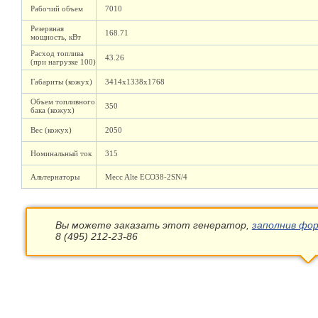
Рабочий объем
7010
Резервная
168.71
мощность, кВт
Расход топлива
43.26
(при нагрузке 100)
Габариты (кожух)
3414х1338х1768
Объем топливного
350
бака (кожух)
Вес (кожух)
2050
Номинальный ток
315
Альтернаторы
Mecc Alte ECO38-2SN/4
Вы можете заказать этот генератор,
заполнив фор
8 (495) 212-23-86