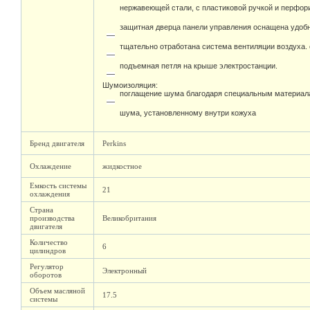
нержавеющей стали, с пластиковой ручкой и перфо
защитная дверца панели управления оснащена удоб
тщательно отработана система вентиляции воздуха.
подъемная петля на крыше электростанции.
Шумоизоляция:
поглащение шума благодаря специальным материал
шума, установленному внутри кожуха
Бренд двигателя
Perkins
Охлаждение
жидкостное
Емкость системы
21
охлаждения
Страна
производства
Великобритания
двигателя
Количество
6
цилиндров
Регулятор
Электронный
оборотов
Объем масляной
17.5
системы