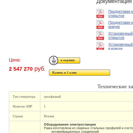
Документация
Продуктовая 
открытое
Продуктовая к
кожухе
Установочный
открытое
Установочный
в кожухе
Цена:
руб.
2 547 270
Купить в 1 клик
Технические х
Тип генератора
трехфазный
Наличие АВР
1
Страна
Италия
Оборудование электростанции
Рама изготовлена из сварных стальных профилей и состо