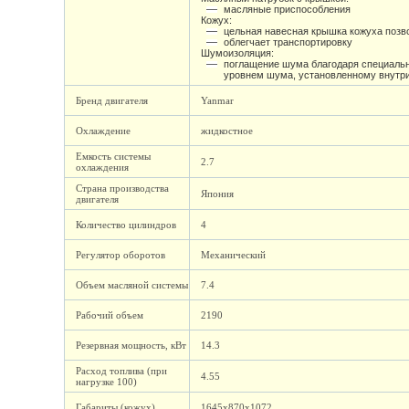
масляные приспособления
Кожух:
цельная навесная крышка кожуха позво
облегчает транспортировку
Шумоизоляция:
поглащение шума благодаря специаль
уровнем шума, установленному внутр
Бренд двигателя
Yanmar
Охлаждение
жидкостное
Емкость системы
2.7
охлаждения
Страна производства
Япония
двигателя
Количество цилиндров
4
Регулятор оборотов
Механический
Объем масляной системы
7.4
Рабочий объем
2190
Резервная мощность, кВт
14.3
Расход топлива (при
4.55
нагрузке 100)
Габариты (кожух)
1645х870х1072