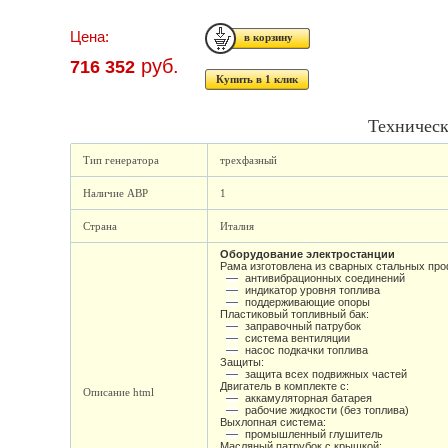
Цена:
руб.
716 352
Купить в 1 клик
Техническ
Тип генератора
трехфазный
Наличие АВР
1
Страна
Италия
Оборудование электростанции
Рама изготовлена из сварных стальных про
антивибрационных соединений
индикатор уровня топлива
поддерживающие опоры
Пластиковый топливный бак:
заправочный патрубок
система вентиляции
насос подкачки топлива
Защиты:
защита всех подвижных частей
Двигатель в комплекте с:
Описание html
аккамуляторная батарея
рабочие жидкости (без топлива)
Выхлопная система:
промышленный глушитель
Масляный патрубок с крышкой: