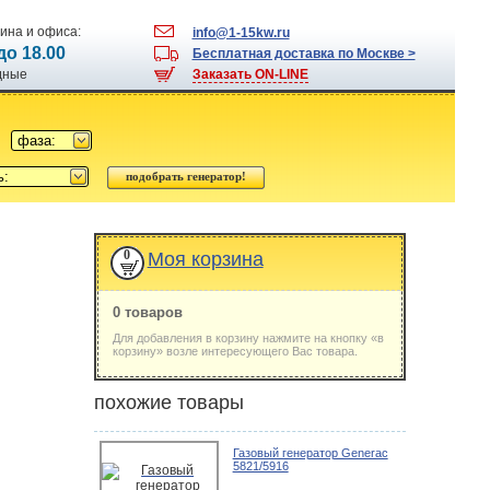
ина и офиса:
info@1-15kw.ru
 до 18.00
Бесплатная доставка по Москве >
одные
Заказать ON-LINE
фаза:
ь:
0
Моя корзина
0 товаров
Для добавления в корзину нажмите на кнопку «в
корзину» возле интересующего Вас товара.
похожие товары
Газовый генератор Generac
5821/5916