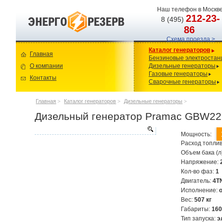
Наш телефон в Москве
212-23-
8 (495)
86
Схема проезда >
Каталог генераторов
Главная
Бензиновые электростан
О компании
Дизельные генераторы
Газовые генераторы
Контакты
Сварочные генераторы
Главная
>
Каталог генераторов
>
Дизельные генераторы
>
Дизельный генератор Pramac GBW22
Мощность:
Расход топлив
Объем бака (л
Напряжение:
Кол-во фаз:
1
Двигатель:
4T
Исполнение:
Вес:
507 кг
Габариты:
16
Тип запуска:
э