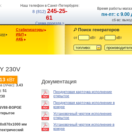
:
Наш телефон в Санкт-Петербурге:
Время работы магаз
245-25-
8 (812)
пн-пт: с 9.00
61
сб-вс: вых
Схема проезда >
Поиск генераторов
Стабилизаторы
ции
ИБП
от
кВт
до
кВт
АКБ
топливо:
производител
Y 230V
13
кВт
Документация
а (л/час):
3.43
):
51
Продуктовая карточка исполнение
открытое
230
Продуктовая карточка исполнение в
кожухе
NV88-BGPGE
открытое
Установочный чертеж исполнение
открытое
00х870х1000 мм
Установочный чертеж исполнение в
кожухе
лектрический