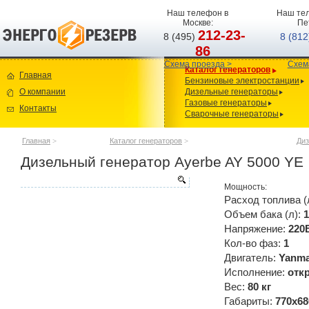
Наш телефон в
Наш тел
Москве:
Пе
212-23-
8 (495)
8 (81
86
Схема проезда >
Схем
Каталог генераторов
Главная
Бензиновые электростанции
О компании
Дизельные генераторы
Газовые генераторы
Контакты
Сварочные генераторы
Главная
>
Каталог генераторов
>
Диз
Дизельный генератор Ayerbe AY 5000 YE
Мощность:
Расход топлива (
Объем бака (л):
1
Напряжение:
220
Кол-во фаз:
1
Двигатель:
Yanma
Исполнение:
отк
Вес:
80 кг
Габариты:
770x68