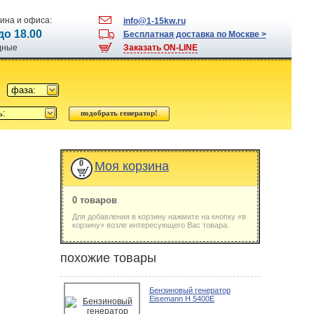
ина и офиса:
info@1-15kw.ru
 до 18.00
Бесплатная доставка по Москве >
одные
Заказать ON-LINE
фаза:
ь:
0
Моя корзина
0 товаров
Для добавления в корзину нажмите на кнопку «в
корзину» возле интересующего Вас товара.
похожие товары
Бензиновый генератор
Eisemann H 5400E