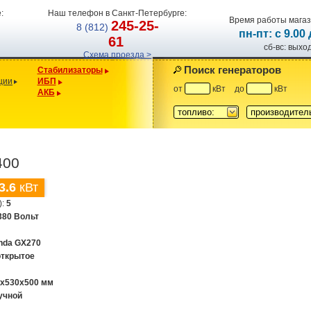
:
Наш телефон в Санкт-Петербурге:
Время работы магаз
245-25-
8 (812)
пн-пт: с 9.00
61
сб-вс: вых
Схема проезда >
Поиск генераторов
Стабилизаторы
ции
ИБП
от
кВт
до
кВт
АКБ
топливо:
производител
400
3.6
кВт
):
5
380 Вольт
nda GX270
открытое
0x530x500 мм
учной