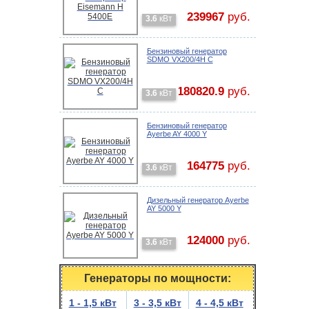
239967
руб.
3.6
кВт
Бензиновый генератор
SDMO VX200/4H C
180820.9
руб.
3.6
кВт
Бензиновый генератор
Ayerbe AY 4000 Y
164775
руб.
3.6
кВт
Дизельный генератор Ayerbe
AY 5000 Y
124000
руб.
3.6
кВт
Генераторы по мощности:
1 - 1,5 кВт
3 - 3,5 кВт
4 - 4,5 кВт