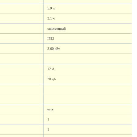
5.9 л
3.1 ч
синхронный
IP23
3.60 кВт
12 А
70 дБ
есть
1
1