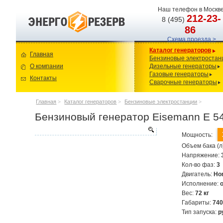
Наш телефон в Москве
212-23-
8 (495)
86
Схема проезда >
Каталог генераторов
Главная
Бензиновые электростан
О компании
Дизельные генераторы
Газовые генераторы
Контакты
Сварочные генераторы
Главная
>
Каталог генераторов
>
Бензиновые электростанции
>
Бензиновый генератор Eisemann E 5
Мощность:
Объем бака (л
Напряжение:
Кол-во фаз:
3
Двигатель:
Ho
Исполнение:
Вес:
72 кг
Габариты:
74
Тип запуска:
р