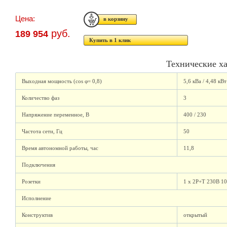
Цена:
руб.
189 954
Купить в 1 клик
Технические х
Выходная мощность (cos φ= 0,8)
5,6 кВа / 4,48 кВт
Количество фаз
3
Напряжение переменное, В
400 / 230
Частота сети, Гц
50
Время автономной работы, час
11,8
Подключения
Розетки
1 x 2P+T 230В 1
Исполнение
Конструктив
открытый