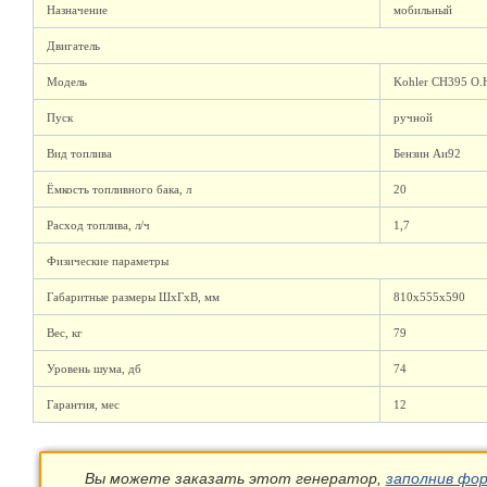
Назначение
мобильный
Двигатель
Модель
Kohler CH395 O.
Пуск
ручной
Вид топлива
Бензин Аи92
Ёмкость топливного бака, л
20
Расход топлива, л/ч
1,7
Физические параметры
Габаритные размеры ШхГхВ, мм
810x555x590
Вес, кг
79
Уровень шума, дб
74
Гарантия, мес
12
Вы можете заказать этот генератор,
заполнив фор