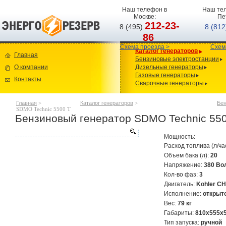
Наш телефон в
Наш тел
Москве:
Пе
212-23-
8 (495)
8 (81
86
Схема проезда >
Схем
Каталог генераторов
Главная
Бензиновые электростанции
О компании
Дизельные генераторы
Газовые генераторы
Контакты
Сварочные генераторы
Главная
>
Каталог генераторов
>
Бен
SDMO Technic 5500 T
Бензиновый генератор SDMO Technic 55
Мощность:
Расход топлива (л/ча
Объем бака (л):
20
Напряжение:
380 Во
Кол-во фаз:
3
Двигатель:
Kohler CH
Исполнение:
открыт
Вес:
79 кг
Габариты:
810x555x
Тип запуска:
ручной