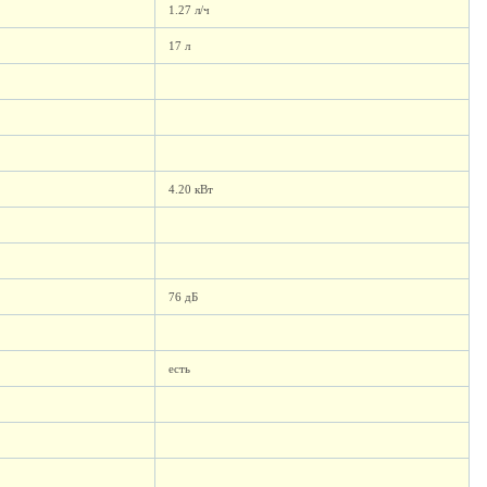
1.27 л/ч
17 л
4.20 кВт
76 дБ
есть