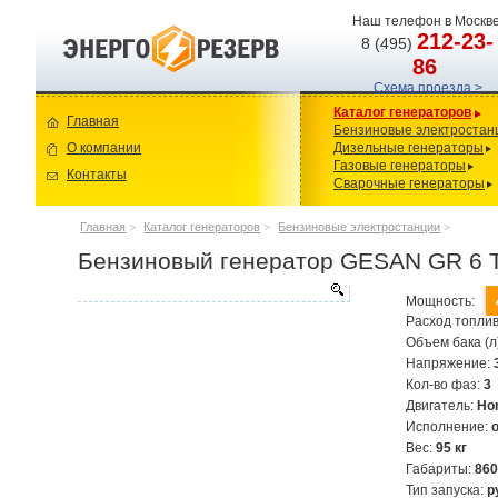
Наш телефон в Москве
212-23-
8 (495)
86
Схема проезда >
Каталог генераторов
Главная
Бензиновые электростан
О компании
Дизельные генераторы
Газовые генераторы
Контакты
Сварочные генераторы
Главная
>
Каталог генераторов
>
Бензиновые электростанции
>
Бензиновый генератор GESAN GR 6 
Мощность:
Расход топлив
Объем бака (л
Напряжение:
Кол-во фаз:
3
Двигатель:
Ho
Исполнение:
Вес:
95 кг
Габариты:
86
Тип запуска:
р