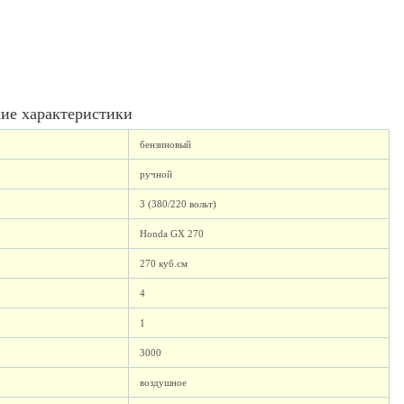
ие характеристики
бензиновый
ручной
3 (380/220 вольт)
Honda GX 270
270 куб.см
4
1
3000
воздушное