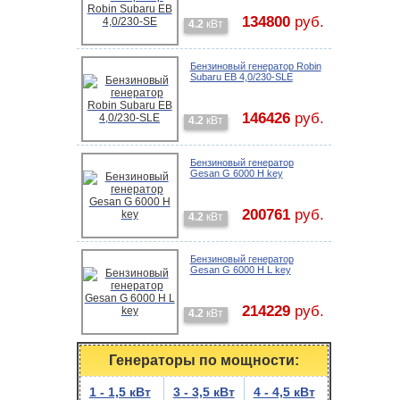
134800
руб.
4.2
кВт
Бензиновый генератор Robin
Subaru EB 4,0/230-SLE
146426
руб.
4.2
кВт
Бензиновый генератор
Gesan G 6000 H key
200761
руб.
4.2
кВт
Бензиновый генератор
Gesan G 6000 H L key
214229
руб.
4.2
кВт
Генераторы по мощности:
1 - 1,5 кВт
3 - 3,5 кВт
4 - 4,5 кВт