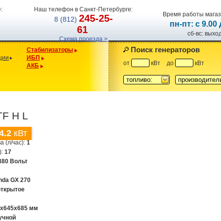
:
Наш телефон в Санкт-Петербурге:
Время работы магаз
245-25-
8 (812)
пн-пт: с 9.00
61
сб-вс: вых
Схема проезда >
Поиск генераторов
Стабилизаторы
ции
ИБП
от
кВт
до
кВт
АКБ
топливо:
производител
TF H L
4.2
кВт
а (л/час):
1
):
17
380 Вольт
nda GX 270
открытое
0x645x685 мм
учной