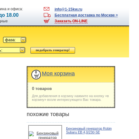
ина и офиса:
info@1-15kw.ru
 до 18.00
Бесплатная доставка по Москве >
одные
Заказать ON-LINE
фаза:
ь:
0
Моя корзина
0 товаров
Для добавления в корзину нажмите на кнопку «в
корзину» возле интересующего Вас товара.
похожие товары
Бензиновый генератор Robin
Subaru EB 4,0/230-SE