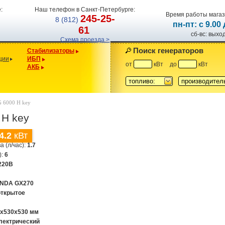
:
Наш телефон в Санкт-Петербурге:
Время работы магаз
245-25-
8 (812)
пн-пт: с 9.00
61
сб-вс: вых
Схема проезда >
Поиск генераторов
Стабилизаторы
ции
ИБП
от
кВт
до
кВт
АКБ
топливо:
производител
G 6000 H key
 H key
4.2
кВт
а (л/час):
1.7
):
6
220В
NDA GX270
открытое
0х530х530 мм
лектрический