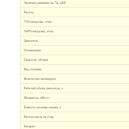
Звуковое давление на 7м, дБА
Расход
75% нагрузки, л/час
100% нагрузки, л/час
Двигатель
Охлаждение
Скорость, об/мин
Вид топлива
Количество цилиндров
Рабочий объём двигателя, л
Мощность, кВт/л.с.
Ёмкость системы смазки, л
Расход масла на угар
Батарея