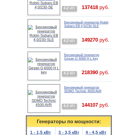
137418
руб.
4.2
кВт
Бензиновый генератор Robin
Subaru EB 4,0/230-SLE
149270
руб.
4.2
кВт
Бензиновый генератор
Gesan G 6000 H L key
218390
руб.
4.2
кВт
Бензиновый генератор
SDMO Technic 4500 AVR
144107
руб.
4.2
кВт
Генераторы по мощности:
1 - 1,5 кВт
3 - 3,5 кВт
4 - 4,5 кВт