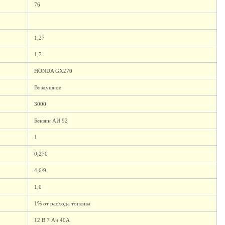
76
1,27
1,7
HONDA GX270
Воздушное
3000
Бензин АИ 92
1
0,270
4,6/9
1,0
1% от расхода топлива
12 В 7 Ач 40А