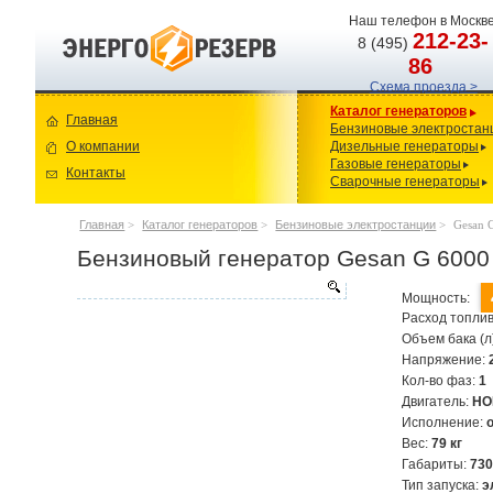
Наш телефон в Москве
212-23-
8 (495)
86
Схема проезда >
Каталог генераторов
Главная
Бензиновые электростан
О компании
Дизельные генераторы
Газовые генераторы
Контакты
Сварочные генераторы
Главная
>
Каталог генераторов
>
Бензиновые электростанции
>
Gesan 
Бензиновый генератор Gesan G 6000
Мощность:
Расход топлив
Объем бака (л
Напряжение:
Кол-во фаз:
1
Двигатель:
HO
Исполнение:
Вес:
79 кг
Габариты:
73
Тип запуска:
э