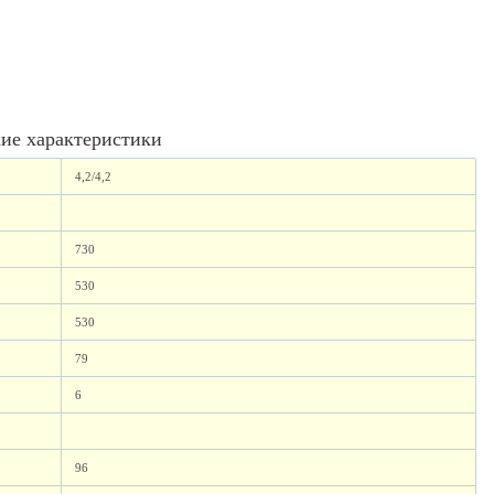
ие характеристики
4,2/4,2
730
530
530
79
6
96