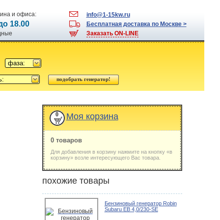
ина и офиса:
info@1-15kw.ru
 до 18.00
Бесплатная доставка по Москве >
одные
Заказать ON-LINE
фаза:
ь:
0
Моя корзина
0 товаров
Для добавления в корзину нажмите на кнопку «в
корзину» возле интересующего Вас товара.
похожие товары
Бензиновый генератор Robin
Subaru EB 4,0/230-SE