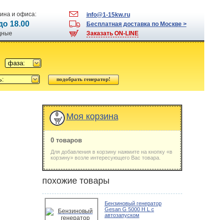
ина и офиса:
info@1-15kw.ru
 до 18.00
Бесплатная доставка по Москве >
одные
Заказать ON-LINE
фаза:
ь:
0
Моя корзина
0 товаров
Для добавления в корзину нажмите на кнопку «в
корзину» возле интересующего Вас товара.
похожие товары
Бензиновый генератор
Gesan G 5000 H L с
автозапуском