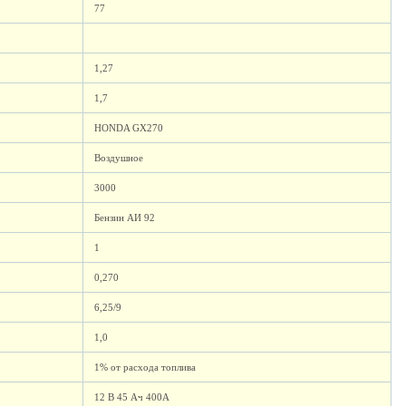
77
1,27
1,7
HONDA GX270
Воздушное
3000
Бензин АИ 92
1
0,270
6,25/9
1,0
1% от расхода топлива
12 В 45 Ач 400А