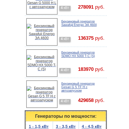
278091
руб.
4
кВт
Бензиновый генератор
Sawafuji Energo ЭА 4600
136375
руб.
4
кВт
Бензиновый генератор
SDMO HX 5000 T-C (S)
183970
руб.
4
кВт
Бензиновый генератор
Gesan G 5 TF H с
автозапуском
429658
руб.
4
кВт
Генераторы по мощности:
1 - 1,5 кВт
3 - 3,5 кВт
4 - 4,5 кВт