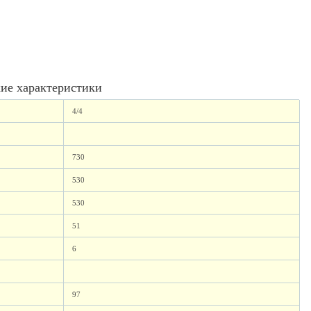
ие характеристики
4/4
730
530
530
51
6
97