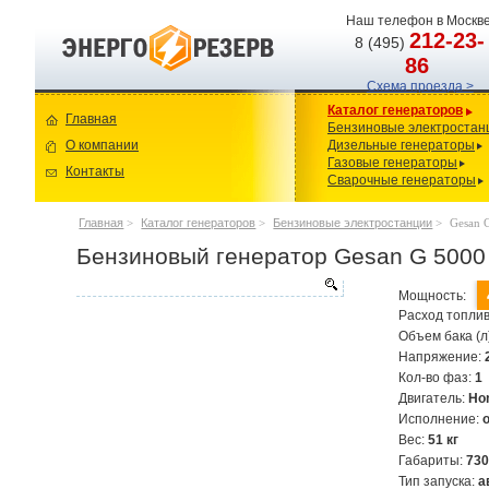
Наш телефон в Москве
212-23-
8 (495)
86
Схема проезда >
Каталог генераторов
Главная
Бензиновые электростан
О компании
Дизельные генераторы
Газовые генераторы
Контакты
Сварочные генераторы
Главная
>
Каталог генераторов
>
Бензиновые электростанции
>
Gesan 
Бензиновый генератор Gesan G 5000 
Мощность:
Расход топлив
Объем бака (л
Напряжение:
Кол-во фаз:
1
Двигатель:
Ho
Исполнение:
Вес:
51 кг
Габариты:
73
Тип запуска:
а