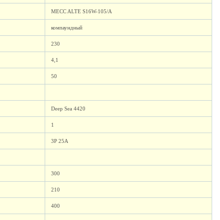
MECC ALTE S16W-105/A
компаундный
230
4,1
50
Deep Sea 4420
1
3P 25А
300
210
400