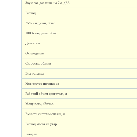
Звуковое давление на 7м, дБА
Расход
75% нагрузки, л/час
100% нагрузки, л/час
Двигатель
Охлаждение
Скорость, об/мин
Вид топлива
Количество цилиндров
Рабочий объём двигателя, л
Мощность, кВт/л.с.
Ёмкость системы смазки, л
Расход масла на угар
Батарея