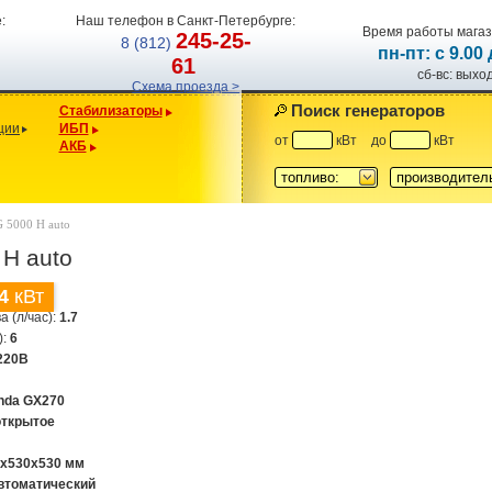
:
Наш телефон в Санкт-Петербурге:
Время работы магаз
245-25-
8 (812)
пн-пт: с 9.00
61
сб-вс: вых
Схема проезда >
Поиск генераторов
Стабилизаторы
ции
ИБП
от
кВт
до
кВт
АКБ
топливо:
производител
G 5000 H auto
H auto
4
кВт
а (л/час):
1.7
):
6
220В
nda GX270
открытое
0х530х530 мм
втоматический