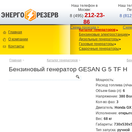
Наш телефон в
Наш тел
Москве:
Пе
212-23-
8 (495)
8 (81
86
Схема проезда >
Схем
Каталог генераторов
Главная
Бензиновые электростанции
О компании
Дизельные генераторы
Газовые генераторы
Контакты
Сварочные генераторы
Главная
>
Каталог генераторов
>
Бен
Бензиновый генератор GESAN G 5 TF H
Мощность:
Расход топлива (л/ча
Объем бака (л):
6
Напряжение:
380 Во
Кол-во фаз:
3
Двигатель:
Honda GX
Исполнение:
открыт
Вес:
68 кг
Габариты:
730x530x
Тип запуска:
ручной