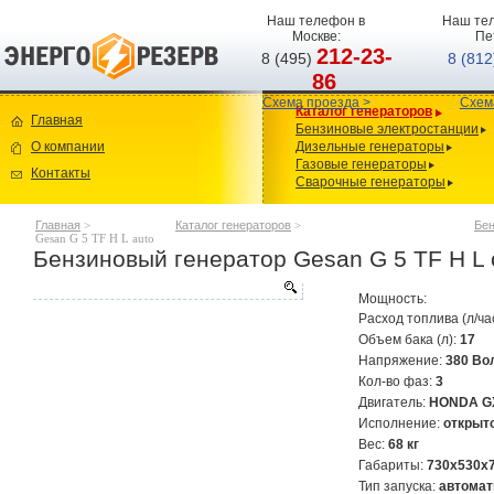
Наш телефон в
Наш тел
Москве:
Пе
212-23-
8 (495)
8 (81
86
Схема проезда >
Схем
Каталог генераторов
Главная
Бензиновые электростанции
О компании
Дизельные генераторы
Газовые генераторы
Контакты
Сварочные генераторы
Главная
>
Каталог генераторов
>
Бен
Gesan G 5 TF H L auto
Бензиновый генератор Gesan G 5 TF H L 
Мощность:
Расход топлива (л/ча
Объем бака (л):
17
Напряжение:
380 Во
Кол-во фаз:
3
Двигатель:
HONDA G
Исполнение:
открыт
Вес:
68 кг
Габариты:
730x530x
Тип запуска:
автомат