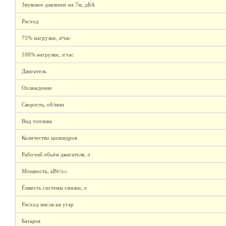
Звуковое давление на 7м, дБА
Расход
75% нагрузки, л/час
100% нагрузки, л/час
Двигатель
Охлаждение
Скорость, об/мин
Вид топлива
Количество цилиндров
Рабочий объём двигателя, л
Мощность, кВт/л.с.
Ёмкость системы смазки, л
Расход масла на угар
Батарея