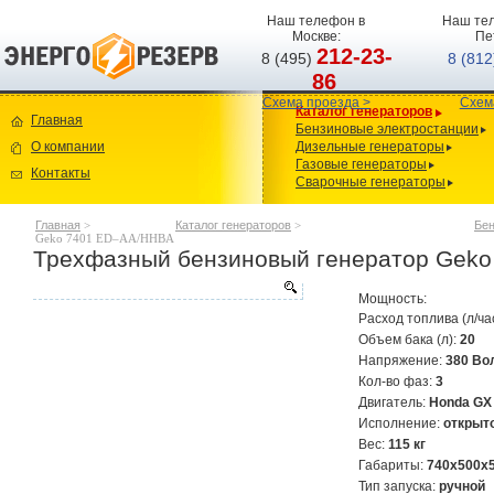
Наш телефон в
Наш тел
Москве:
Пе
212-23-
8 (495)
8 (81
86
Схема проезда >
Схем
Каталог генераторов
Главная
Бензиновые электростанции
О компании
Дизельные генераторы
Газовые генераторы
Контакты
Сварочные генераторы
Главная
>
Каталог генераторов
>
Бен
Geko 7401 ED–AA/HHBA
Трехфазный бензиновый генератор Gek
Мощность:
Расход топлива (л/ча
Объем бака (л):
20
Напряжение:
380 Во
Кол-во фаз:
3
Двигатель:
Honda GX 
Исполнение:
открыт
Вес:
115 кг
Габариты:
740х500х
Тип запуска:
ручной