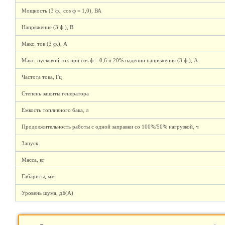
Мощность (3 ф., cos ф = 1,0), ВА
Напряжение (3 ф.), В
Макс. ток (3 ф.), А
Макс. пусковой ток при cos ф = 0,6 и 20% падении напряжения (3 ф.), А
Частота тока, Гц
Степень защиты генератора
Емкость топливного бака, л
Продолжительность работы с одной заправки со 100%/50% нагрузкой, ч
Запуск
Масса, кг
Габариты, мм
Уровень шума, дБ(А)