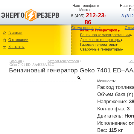
Наш телефон в
Наш тел
Москве:
Пе
212-23-
8 (495)
8 (81
86
Схема проезда >
Схем
Каталог генераторов
Главная
Бензиновые электростанции
О компании
Дизельные генераторы
Газовые генераторы
Контакты
Сварочные генераторы
Главная
>
Каталог генераторов
>
Бен
Geko 7401 ED–AA/HЕBA BLC
Бензиновый генератор Geko 7401 ED–AA
Мощность:
Расход топлива
Объем бака (л)
Напряжение:
3
Кол-во фаз:
3
Двигатель:
Hon
Исполнение:
о
Вес:
115 кг