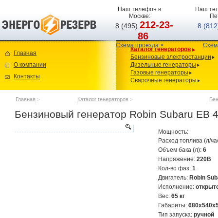
Наш телефон в
Наш тел
Москве:
Пе
212-23-
8 (495)
8 (81
86
Схема проезда >
Схем
Каталог генераторов
Главная
Бензиновые электростанции
О компании
Дизельные генераторы
Газовые генераторы
Контакты
Сварочные генераторы
Главная
>
Каталог генераторов
>
Бен
Бензиновый генератор Robin Subaru EB 4
Мощность:
Расход топлива (л/ча
Объем бака (л):
6
Напряжение:
220В
Кол-во фаз:
1
Двигатель:
Robin Su
Исполнение:
открыт
Вес:
65 кг
Габариты:
680x540x
Тип запуска:
ручной