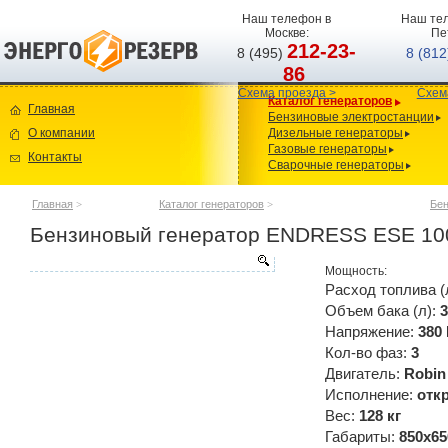
Наш телефон в
Наш тел
Москве:
Пе
212-23-
8 (495)
8 (81
86
Схема проезда >
Схем
Каталог генераторов
Главная
Бензиновые электростанции
О компании
Дизельные генераторы
Газовые генераторы
Контакты
Сварочные генераторы
Главная
>
Каталог генераторов
>
Бен
Бензиновый генератор ENDRESS ESE 10
Мощность:
Расход топлива (
Объем бака (л):
3
Напряжение:
380
Кол-во фаз:
3
Двигатель:
Robin
Исполнение:
отк
Вес:
128 кг
Габариты:
850x65