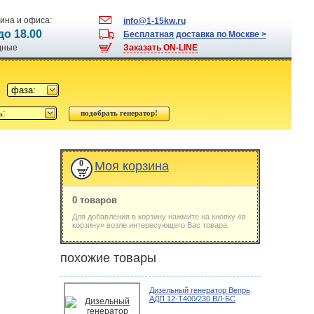
ина и офиса:
info@1-15kw.ru
 до 18.00
Бесплатная доставка по Москве >
одные
Заказать ON-LINE
фаза:
ь:
0
Моя корзина
0 товаров
Для добавления в корзину нажмите на кнопку «в
корзину» возле интересующего Вас товара.
похожие товары
Дизельный генератор Вепрь
АДП 12-T400/230 ВЛ-БС