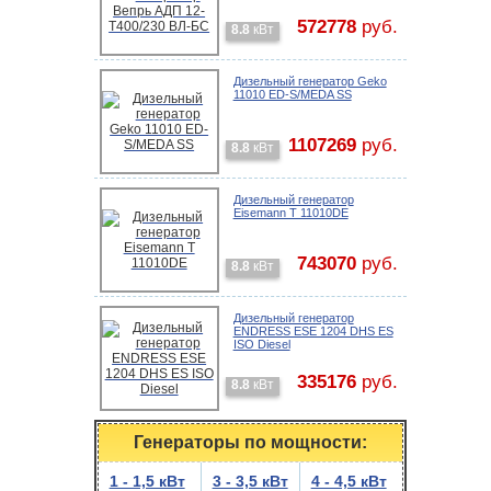
572778
руб.
8.8
кВт
Дизельный генератор Geko
11010 ED-S/MEDA SS
1107269
руб.
8.8
кВт
Дизельный генератор
Eisemann T 11010DE
743070
руб.
8.8
кВт
Дизельный генератор
ENDRESS ESE 1204 DHS ES
ISO Diesel
335176
руб.
8.8
кВт
Генераторы по мощности:
1 - 1,5 кВт
3 - 3,5 кВт
4 - 4,5 кВт