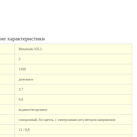
ие характеристики
Mitsubishi S3L2
3
1500
дизельное
3,7
9,6
водяное/воздушное
синхронный, без щеток, с электронным регулятором напряжения
11 / 8,8