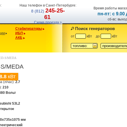
:
Наш телефон в Санкт-Петербурге:
Время работы магаз
245-25-
8 (812)
пн-пт: с 9.00
61
сб-вс: вых
Схема проезда >
Поиск генераторов
Стабилизаторы
ции
ИБП
от
кВт
до
кВт
АКБ
топливо:
производител
 ED-S/MEDA
D-S/MEDA
8.8
кВт
а (л/час):
2.7
):
210
380 Вольт
subishi S3L2
открытое
80х735х1075 мм
лектрический