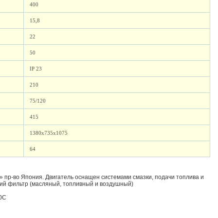
400
15,8
22
50
IP 23
210
75/120
415
1380х735х1075
64
» пр-во Япония. Двигатель оснащен системами смазки, подачи топлива и
щий фильтр (масляный, топливный и воздушный)
50С