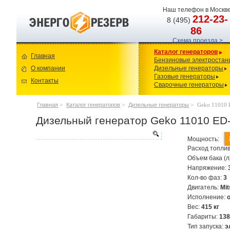
Наш телефон в Москве
212-23-
8 (495)
86
Схема проезда >
Каталог генераторов
Главная
Бензиновые электростан
О компании
Дизельные генераторы
Газовые генераторы
Контакты
Сварочные генераторы
Главная
>
Каталог генераторов
>
Дизельные генераторы
>
Geko 11010
Дизельный генератор Geko 11010 E
Мощность:
Расход топлив
Объем бака (л
Напряжение:
Кол-во фаз:
3
Двигатель:
Mit
Исполнение:
Вес:
415 кг
Габариты:
13
Тип запуска:
э