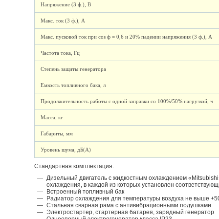
Напряжение (3 ф.), В
Макс. ток (3 ф.), А
Макс. пусковой ток при cos ф = 0,6 и 20% падении напряжения (3 ф.), А
Частота тока, Гц
Степень защиты генератора
Емкость топливного бака, л
Продолжительность работы с одной заправки со 100%/50% нагрузкой, ч
Масса, кг
Габариты, мм
Уровень шума, дБ(А)
Стандартная комплектация:
Дизельный двигатель с жидкостным охлаждением «Mitsubishi
охлаждения, в каждой из которых установлен соответствую
Встроенный топливный бак
Радиатор охлаждения для температуры воздуха не выше +
Стальная сварная рама с антивибрационными подушками
Электростартер, стартерная батарея, зарядный генератор