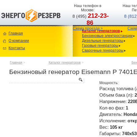
Наш телефон в
Наш тел
Москве:
Пе
212-23-
8 (495)
8 (81
86
Схема проезда >
Схем
Каталог генераторов
Главная
Бензиновые электростанции
О компании
Дизельные генераторы
Газовые генераторы
Контакты
Сварочные генераторы
Главная
>
Каталог генераторов
>
Бен
Бензиновый генератор Eisemann P 7401
Мощность:
Расход топлива (
Объем бака (л):
2
Напряжение:
220
Кол-во фаз:
1
Двигатель:
Hond
Исполнение:
отк
Вес:
105 кг
Габариты:
740x53