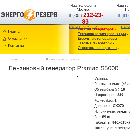
Наш телефон в
Наш тел
Москве:
Пе
212-23-
8 (495)
8 (81
86
Схема проезда >
Схем
Каталог генераторов
Главная
Бензиновые электростанции
О компании
Дизельные генераторы
Газовые генераторы
Контакты
Сварочные генераторы
Главная
>
Каталог генераторов
>
Бен
Бензиновый генератор Pramac S5000
Мощность:
Расход топлива (л/ча
Объем бака (л):
18
Напряжение:
230
Кол-во фаз:
1
Двигатель:
GX270
Исполнение:
открыт
Вес:
89 кг
Габариты:
840х615х
Тип запуска:
электри