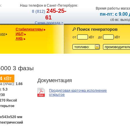
:
Наш телефон в Санкт-Петербурге:
Время работы магаз
245-25-
8 (812)
пн-пт: с 9.00
61
сб-вс: вых
Схема проезда >
Поиск генераторов
Стабилизаторы
ции
ИБП
от
кВт
до
кВт
АКБ
топливо:
производител
5000 3 фазы
4
кВт
Документация
а (л/час):
1.66
):
5.3
Продуктовая карточка исполнение
открытое
230
270 Recoil
открытое
0х543х520 мм
лектрический