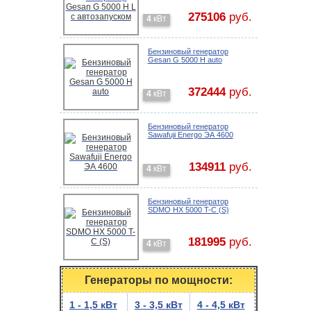
275106
руб.
4
кВт
Бензиновый генератор
Gesan G 5000 H auto
372444
руб.
4
кВт
Бензиновый генератор
Sawafuji Energo ЭА 4600
134911
руб.
4
кВт
Бензиновый генератор
SDMO HX 5000 T-C (S)
181995
руб.
4
кВт
Генераторы по мощности:
1 - 1,5 кВт
3 - 3,5 кВт
4 - 4,5 кВт