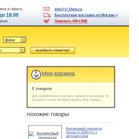
ина и офиса:
info@1-15kw.ru
 до 18.00
Бесплатная доставка по Москве >
одные
Заказать ON-LINE
фаза:
ь:
0
Моя корзина
0 товаров
Для добавления в корзину нажмите на кнопку «в
корзину» возле интересующего Вас товара.
похожие товары
Бензиновый генератор
Gesan G 5000 H L с
автозапуском