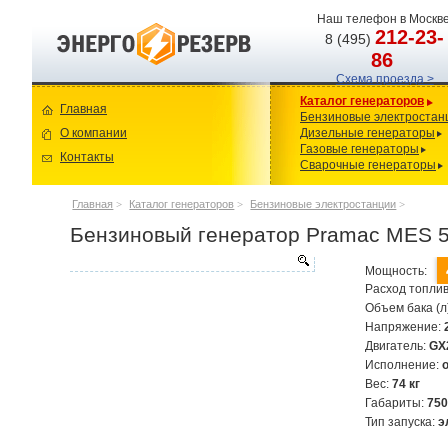
Наш телефон в Москве
212-23-
8 (495)
86
Схема проезда >
Каталог генераторов
Главная
Бензиновые электростан
О компании
Дизельные генераторы
Газовые генераторы
Контакты
Сварочные генераторы
Главная
>
Каталог генераторов
>
Бензиновые электростанции
>
Бензиновый генератор Pramac MES 
Мощность:
Расход топлив
Объем бака (л
Напряжение:
Двигатель:
GX
Исполнение:
Вес:
74 кг
Габариты:
75
Тип запуска:
э