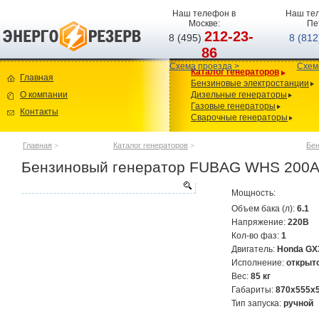
Наш телефон в
Наш тел
Москве:
Пе
212-23-
8 (495)
8 (81
86
Схема проезда >
Схем
Каталог генераторов
Главная
Бензиновые электростанции
О компании
Дизельные генераторы
Газовые генераторы
Контакты
Сварочные генераторы
Главная
>
Каталог генераторов
>
Бен
Бензиновый генератор FUBAG WHS 200
Мощность:
Объем бака (л):
6.1
Напряжение:
220В
Кол-во фаз:
1
Двигатель:
Honda G
Исполнение:
открыт
Вес:
85 кг
Габариты:
870x555x
Тип запуска:
ручной