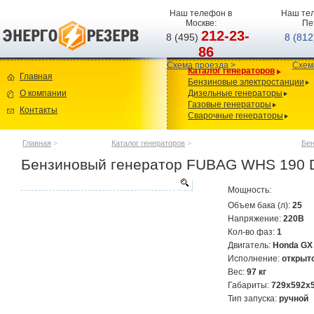
Наш телефон в
Наш тел
Москве:
Пе
212-23-
8 (495)
8 (81
86
Схема проезда >
Схем
Каталог генераторов
Главная
Бензиновые электростанции
О компании
Дизельные генераторы
Газовые генераторы
Контакты
Сварочные генераторы
Главная
>
Каталог генераторов
>
Бен
Бензиновый генератор FUBAG WHS 190 
Мощность:
Объем бака (л):
25
Напряжение:
220В
Кол-во фаз:
1
Двигатель:
Honda GX
Исполнение:
открыт
Вес:
97 кг
Габариты:
729x592x
Тип запуска:
ручной