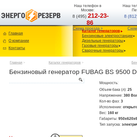
Наш телефон в
Наш тел
Москве:
Пе
212-23-
8 (495)
8 (81
86
Схема проезда >
Схем
Каталог генераторов
Главная
Бензиновые электростанции
О компании
Дизельные генераторы
Газовые генераторы
Контакты
Сварочные генераторы
Главная
>
Каталог генераторов
>
Бен
Бензиновый генератор FUBAG BS 9500 D
Мощность:
Объем бака (л):
25
Напряжение:
380 Во
Кол-во фаз:
3
Исполнение:
открыт
Вес:
160 кг
Габариты:
950x620x
Тип запуска:
электри