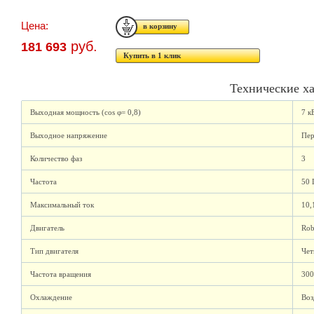
Цена:
руб.
181 693
Купить в 1 клик
Технические х
Выходная мощность (cos φ= 0,8)
7 к
Выходное напряжение
Пер
Количество фаз
3
Частота
50 
Максимальный ток
10,
Двигатель
Rob
Тип двигателя
Чет
Частота вращения
300
Охлаждение
Воз