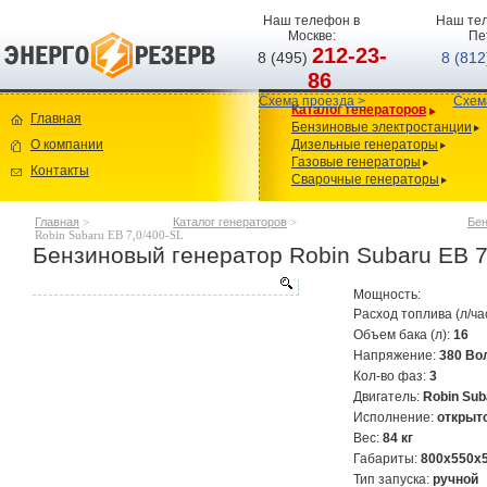
Наш телефон в
Наш тел
Москве:
Пе
212-23-
8 (495)
8 (81
86
Схема проезда >
Схем
Каталог генераторов
Главная
Бензиновые электростанции
О компании
Дизельные генераторы
Газовые генераторы
Контакты
Сварочные генераторы
Главная
>
Каталог генераторов
>
Бен
Robin Subaru EB 7,0/400-SL
Бензиновый генератор Robin Subaru EB 7
Мощность:
Расход топлива (л/ча
Объем бака (л):
16
Напряжение:
380 Во
Кол-во фаз:
3
Двигатель:
Robin Sub
Исполнение:
открыт
Вес:
84 кг
Габариты:
800х550х
Тип запуска:
ручной