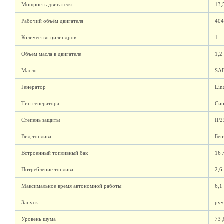
Мощность двигателя
13,
Рабочий объём двигателя
404
Количество цилиндров
1
Объем масла в двигателе
1,2
Масло
SAE
Генератор
Lin
Тип генератора
Син
Cтепень защиты
IP2
Вид топлива
Бен
Встроенный топливный бак
16 
Потребление топлива
2,6
Максимальное время автономной работы
6,1
Запуск
руч
Уровень шума
73 