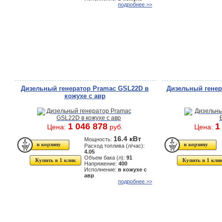
подробнее >>
Дизельный генератор Pramac GSL22D в
Дизельный генер
кожухе с авр
1 046 878
1
Цена:
руб.
Цена:
16.4 кВт
Мощность:
Расход топлива (л/час):
4.05
Объем бака (л):
91
Купить в 1 клик
Купить в 1 кли
Напряжение:
400
Исполнение:
в кожухе с
авр
подробнее >>