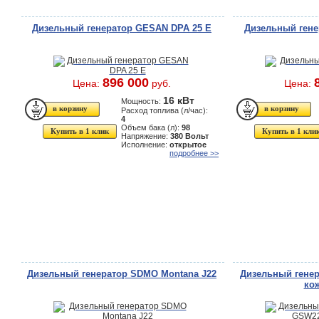
Дизельный генератор GESAN DPA 25 E
Дизельный гене
896 000
Цена:
руб.
Цена:
16 кВт
Мощность:
Расход топлива (л/час):
4
Объем бака (л):
98
Купить в 1 клик
Купить в 1 кли
Напряжение:
380 Вольт
Исполнение:
открытое
подробнее >>
Дизельный генератор SDMO Montana J22
Дизельный гене
кож