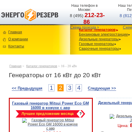
Наш телефон в
Наш тел
Москве:
Пе
212-23-
8 (495)
8 (81
86
Схема проезда >
Схем
Каталог генераторов
Главная
Бензиновые электростанции
О компании
Дизельные генераторы
Газовые генераторы
Контакты
Сварочные генераторы
Главная
>
Каталог генераторов
>
16 - 20 кВт
Генераторы от 16 кВт до 20 кВт
1
2
3
4
<< Предыдущая
Следующая >>
Дизельный генер
Газовый генератор Mitsui Power Eco GM
16000 в кожухе с авр
Лучшее предложение месяца
?
Цена: