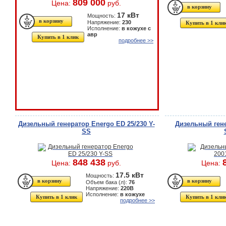
809 000
Цена:
руб.
17 кВт
Мощность:
Напряжение:
230
Купить в 1 кли
Исполнение:
в кожухе с
авр
Купить в 1 клик
подробнее >>
Дизельный генератор Energo ED 25/230 Y-
Дизельный гене
SS
848 438
Цена:
руб.
Цена:
17.5 кВт
Мощность:
Объем бака (л):
76
Напряжение:
220В
Исполнение:
в кожухе
Купить в 1 клик
Купить в 1 кли
подробнее >>