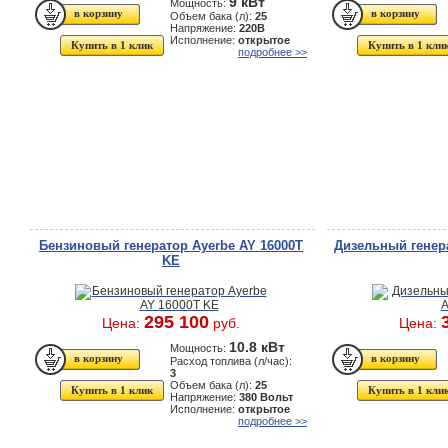
9 кВт
Мощность:
Объем бака (л):
25
Напряжение:
220В
Исполнение:
открытое
Купить в 1 клик
Купить в 1 кли
подробнее >>
Бензиновый генератор Ayerbe AY 16000T
Дизельный генера
KE
295 100
Цена:
руб.
Цена:
10.8 кВт
Мощность:
Расход топлива (л/час):
3
Объем бака (л):
25
Купить в 1 клик
Купить в 1 кли
Напряжение:
380 Вольт
Исполнение:
открытое
подробнее >>