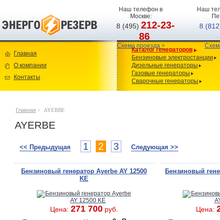
Наш телефон в
Наш тел
Москве:
Пе
212-23-
8 (495)
8 (81
86
Схема проезда >
Схем
Каталог генераторов
Главная
Бензиновые электростанции
О компании
Дизельные генераторы
Газовые генераторы
Контакты
Сварочные генераторы
Главная
>
AYERBE
AYERBE
1
2
3
<< Предыдущая
Следующая >>
Бензиновый генератор Ayerbe AY 12500
Бензиновый гене
KE
271 700
Цена:
руб.
Цена: