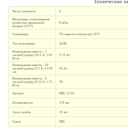
Технические х
Число элементов
6
Внутреннее сопротивление
полностью заряженной
8 мОм
батареи (25°C)
Саморазряд
3% емкости в месяц при 20°C
Тип исполнения
AGM
Номинальная емкость - 1
часовой разряд (34.2 А; 1.65
27.8 Ач
В/эл)
Номинальная емкость - 10
часовой разряд (5.5 А; 1.8 В/
45 Ач
эл)
Номинальная емкость - 5
часовой разряд (9.23 А; 1.75
39
В/эл)
Артикул
HRL 12-45
Полная высота
170 мм
Срок службы
10 лет
Серия
HRL