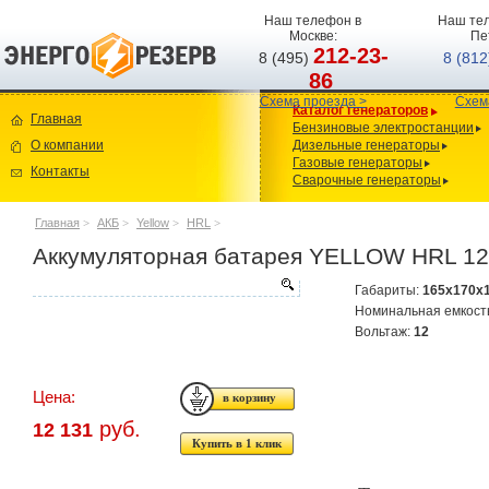
Наш телефон в
Наш тел
Москве:
Пе
212-23-
8 (495)
8 (81
86
Схема проезда >
Схем
Каталог генераторов
Главная
Бензиновые электростанции
О компании
Дизельные генераторы
Газовые генераторы
Контакты
Сварочные генераторы
Главная
>
АКБ
>
Yellow
>
HRL
>
Аккумуляторная батарея YELLOW HRL 12
Габариты:
165x170x
Номинальная емкост
Вольтаж:
12
Цена:
руб.
12 131
Купить в 1 клик