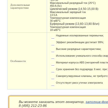
-20÷50
Максимальный разрядный ток (25°С)
Дополнительные
450 A (5c)
характеристики
Циклический режим (14,50-15,00 В)
Максимальный зарядный ток
13.5 A
Температурная компенсация
30 мВ/°С
Буферный режим (13,60-13,80 В/эл)
Температурная компенсация
18 мВ/°С
Надежные изолированные перемычки;
Эффект рекомбинации достигает 99%;
Высокие разрядные характеристики;
Использование уникального способа свар
Особенности
Материал корпуса ABS (негорючий пласти
Срок хранения без подзаряда: 6 мес. при 
Саморегулируемые клапаны, не требуетс
Отсутствует риск утечки электролита
Вы можете заказать этот генератор,
заполнив фор
8 (495) 212-23-86