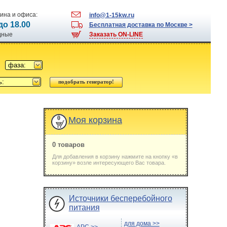
ина и офиса:
info@1-15kw.ru
 до 18.00
Бесплатная доставка по Москве >
одные
Заказать ON-LINE
фаза:
ь:
0
Моя корзина
0 товаров
Для добавления в корзину нажмите на кнопку «в
корзину» возле интересующего Вас товара.
Источники бесперебойного
питания
для дома >>