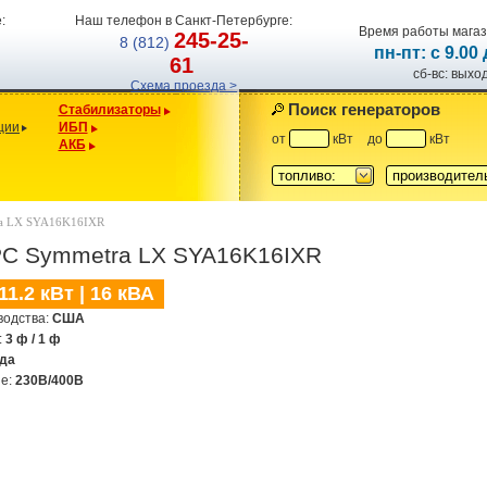
:
Наш телефон в Санкт-Петербурге:
Время работы магаз
245-25-
8 (812)
пн-пт: с 9.00
61
сб-вс: вых
Схема проезда >
Поиск генераторов
Стабилизаторы
ции
ИБП
от
кВт
до
кВт
АКБ
топливо:
производител
ra LX SYA16K16IXR
PC Symmetra LX SYA16K16IXR
11.2 кВт | 16 кВА
водства:
США
:
3 ф / 1 ф
ода
ие:
230В/400В