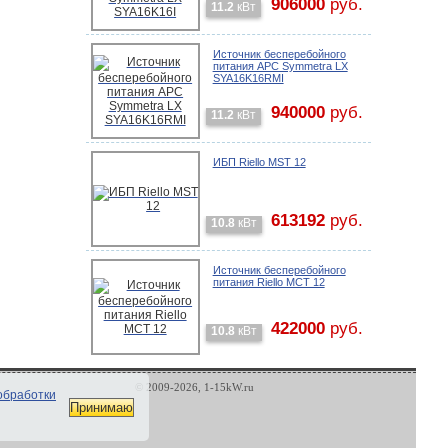
906000
руб.
11.2
кВт
Источник бесперебойного
питания APC Symmetra LX
SYA16K16RMI
940000
руб.
11.2
кВт
ИБП Riello MST 12
613192
руб.
10.8
кВт
Источник бесперебойного
питания Riello MCT 12
422000
руб.
10.8
кВт
© 2009-2026, 1-15kW.ru
обработки