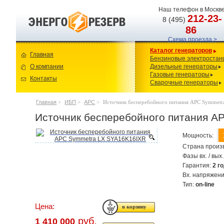
Наш телефон в Москве
212-23-
8 (495)
86
Схема проезда >
Каталог генераторов
Главная
Бензиновые электростан
О компании
Дизельные генераторы
Газовые генераторы
Контакты
Сварочные генераторы
Главная
>
ИБП
>
APC
>
Источник бесперебойного питания APC Symmet
Источник бесперебойного питания A
Мощность:
Страна произ
Фазы вх. / вых.
Гарантия:
2 г
Вх. напряжен
Тип:
on-line
Цена:
руб.
1 410 000