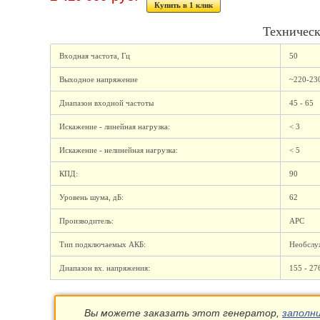
Купить в 1 клик
Техническ
Входная частота, Гц
50
Выходное напряжение
~220-23
Диапазон входной частоты
45 - 65
Искажение - линейная нагрузка:
< 3
Искажение - нелинейная нагрузка:
< 5
КПД:
90
Уровень шума, дБ:
62
Производитель:
APC
Тип подключаемых АКБ:
Необслу
Диапазон вх. напряжения:
155 - 27
Вы можете заказать этот генератор,
заполн