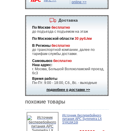
APC >>
online >>
Доставка
По Москве
бесплатно
до подъезда с подъемом на этаж
По Московской области
30 руб./км
В Регионы
бесплатно
до транспортной компании, далее по
тарифам службы доставки.
Самовывоз
бесплатно
Наш адрес:
г. Москва, Большой Волоколамский проезд,
6с3
Время работы
Пн-Пт: 9:00 - 18:00, Сб., Вс. - выходные
подробнее о доставке >>
похожие товары
Источник бесперебойного
питания APC Symmetra LX
SYA16K16I