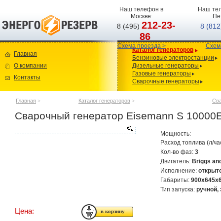
Наш телефон в
Наш тел
Москве:
Пе
212-23-
8 (495)
8 (81
86
Схема проезда >
Схем
Каталог генераторов
Главная
Бензиновые электростанции
О компании
Дизельные генераторы
Газовые генераторы
Контакты
Сварочные генераторы
Главная
>
Каталог генераторов
>
Сва
Сварочный генератор Eisemann S 10000
Мощность:
Расход топлива (л/ча
Кол-во фаз:
3
Двигатель:
Briggs an
Исполнение:
открыт
Габариты:
900x645x
Тип запуска:
ручной,
Цена: