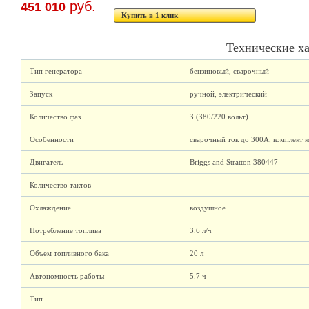
руб.
451 010
Купить в 1 клик
Технические х
Тип генератора
бензиновый, сварочный
Запуск
ручной, электрический
Количество фаз
3 (380/220 вольт)
Особенности
сварочный ток до 300А, комплект к
Двигатель
Briggs and Stratton 380447
Количество тактов
Охлаждение
воздушное
Потребление топлива
3.6 л/ч
Объем топливного бака
20 л
Автономность работы
5.7 ч
Тип