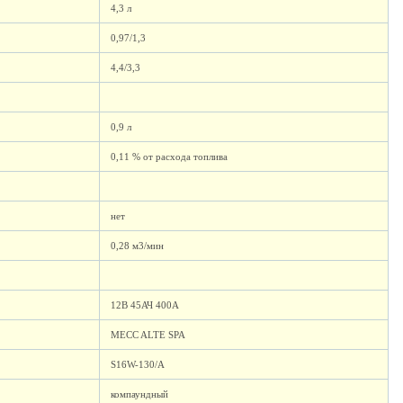
4,3 л
0,97/1,3
4,4/3,3
0,9 л
0,11 % от расхода топлива
нет
0,28 м3/мин
12В 45АЧ 400А
MECC ALTE SPA
S16W-130/A
компаундный