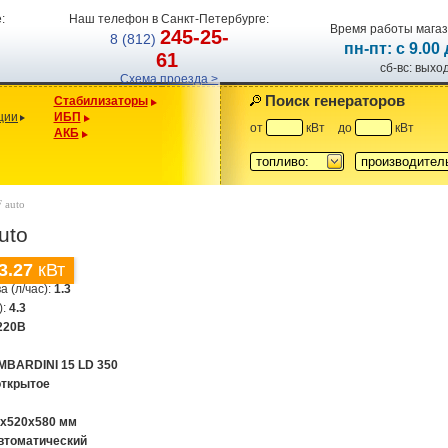
:
Наш телефон в Санкт-Петербурге:
Время работы магаз
245-25-
8 (812)
пн-пт: с 9.00
61
сб-вс: вых
Схема проезда >
Поиск генераторов
Стабилизаторы
ции
ИБП
от
кВт
до
кВт
АКБ
топливо:
производител
 auto
uto
3.27
кВт
а (л/час):
1.3
):
4.3
220В
MBARDINI 15 LD 350
открытое
0x520x580 мм
втоматический