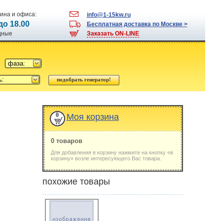
ина и офиса:
info@1-15kw.ru
 до 18.00
Бесплатная доставка по Москве >
одные
Заказать ON-LINE
фаза:
ь:
0
Моя корзина
0 товаров
Для добавления в корзину нажмите на кнопку «в
корзину» возле интересующего Вас товара.
похожие товары