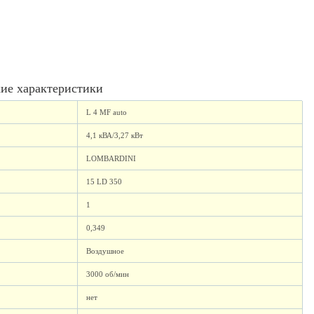
ие характеристики
L 4 MF auto
4,1 кВА/3,27 кВт
LOMBARDINI
15 LD 350
1
0,349
Воздушное
3000 об/мин
нет