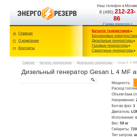
Наш телефон в Москве
212-23-
8 (495)
86
Схема проезда >
Каталог генераторов
Главная
Бензиновые электростан
О компании
Дизельные генераторы
Газовые генераторы
Контакты
Сварочные генераторы
Главная
>
Каталог генераторов
>
Дизельные генераторы
>
Gesan L 4 MF
Дизельный генератор Gesan L 4 MF a
Мощность:
Расход топлив
Объем бака (л
Напряжение:
Кол-во фаз:
1
Двигатель:
LO
Исполнение:
Вес:
59 кг
Габариты:
72
Тип запуска:
а